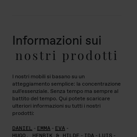
Informazioni sui
nostri prodotti
I nostri mobili si basano su un
atteggiamento semplice: la concentrazione
sull'essenziale. Senza tempo ma sempre al
battito del tempo. Qui potete scaricare
ulteriori informazioni su tutti i nostri
prodotti:
DANIEL
-
EMMA
-
EVA
-
HUGO, HENRIK & HILDE
-
IDA
-
LUIS
-