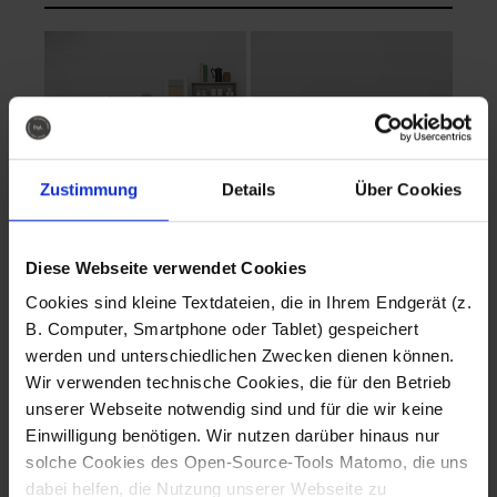
Zustimmung
Details
Über Cookies
Diese Webseite verwendet Cookies
EVA Cucina
EMMA + DANIEL
Cookies sind kleine Textdateien, die in Ihrem Endgerät (z.
Fotografo: Lorenz
Fotografo: Lorenz
B. Computer, Smartphone oder Tablet) gespeichert
Sternbach
Sternbach
werden und unterschiedlichen Zwecken dienen können.
Wir verwenden technische Cookies, die für den Betrieb
Download
Download
unserer Webseite notwendig sind und für die wir keine
Einwilligung benötigen. Wir nutzen darüber hinaus nur
solche Cookies des Open-Source-Tools Matomo, die uns
dabei helfen, die Nutzung unserer Webseite zu