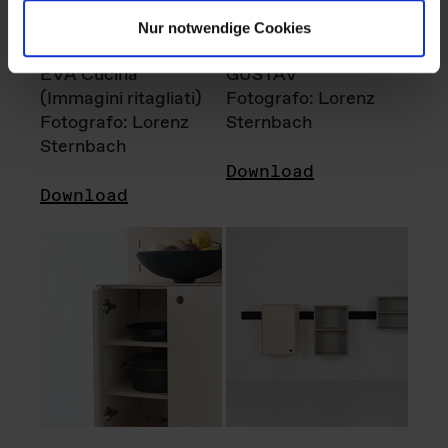
Nur notwendige Cookies
EVA Cucina
GUSTAV
(Immagini ritagliati)
Fotografo: Lorenz
Fotografo: Lorenz
Sternbach
Sternbach
Download
Download