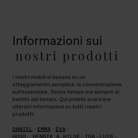
Informazioni sui
nostri prodotti
I nostri mobili si basano su un
atteggiamento semplice: la concentrazione
sull'essenziale. Senza tempo ma sempre al
battito del tempo. Qui potete scaricare
ulteriori informazioni su tutti i nostri
prodotti:
DANIEL
-
EMMA
-
EVA
-
HUGO, HENRIK & HILDE
-
IDA
-
LUIS
-