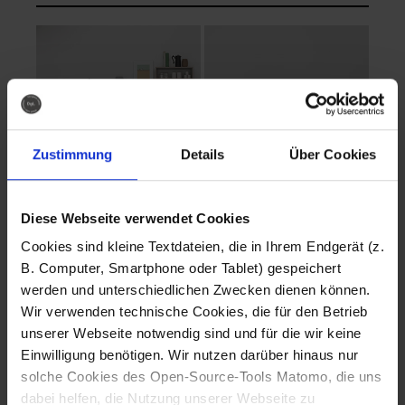
Zustimmung
Details
Über Cookies
Diese Webseite verwendet Cookies
EVA Cucina
EMMA + DANIEL
Cookies sind kleine Textdateien, die in Ihrem Endgerät (z.
Fotografo: Lorenz
Fotografo: Lorenz
B. Computer, Smartphone oder Tablet) gespeichert
Sternbach
Sternbach
werden und unterschiedlichen Zwecken dienen können.
Wir verwenden technische Cookies, die für den Betrieb
Download
Download
unserer Webseite notwendig sind und für die wir keine
Einwilligung benötigen. Wir nutzen darüber hinaus nur
solche Cookies des Open-Source-Tools Matomo, die uns
dabei helfen, die Nutzung unserer Webseite zu