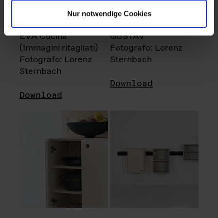
Nur notwendige Cookies
EVA Cucina
GUSTAV
(Immagini ritagliati)
Fotografo: Lorenz
Fotografo: Lorenz
Sternbach
Sternbach
Download
Download