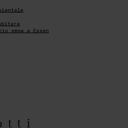
bientale
abitare
zio smow a Essen
otti