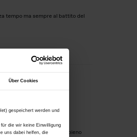
nza tempo ma sempre al battito del
Über Cookies
agini
blet) gespeichert werden und
ür die wir keine Einwilligung
Leben
GmbH e rimangono in pieno
 uns dabei helfen, die