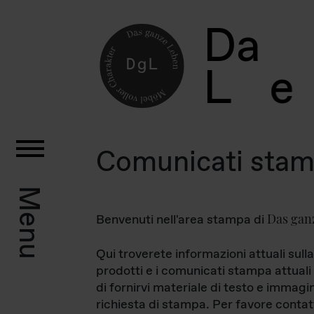
D
a
L
e
Comunicati sta
Menu
Das gan
Benvenuti nell'area stampa di
Qui troverete informazioni attuali sulla
prodotti e i comunicati stampa attuali 
di fornirvi materiale di testo e immagi
richiesta di stampa. Per favore contat