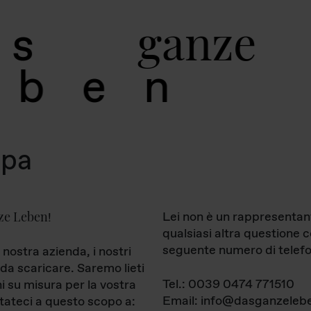
g
a
n
z
e
s
b
e
n
mpa
ze Leben
Lei non è un rappresentan
!
qualsiasi altra questione 
seguente numero di telefo
 nostra azienda, i nostri
da scaricare. Saremo lieti
Tel.: 0039 0474 771510
ni su misura per la vostra
Email: info@dasganzelebe
tateci a questo scopo a: