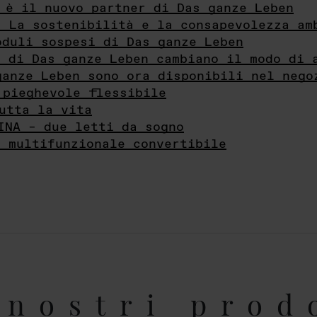
 è il nuovo partner di Das ganze Leben
- La sostenibilità e la consapevolezza am
oduli sospesi di Das ganze Leben
i di Das ganze Leben cambiano il modo di 
ganze Leben sono ora disponibili nel nego
 pieghevole flessibile
utta la vita
INA – due letti da sogno
e multifunzionale convertibile
nostri prod