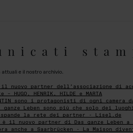
unicati stam
ttuali e il nostro archivio.
 il nuovo partner dell’associazione di ac
te – HUGO, HENRIK, HILDE e MARTA
NTIN sono i protagonisti di ogni camera d
s ganze Leben sono più che solo dei luogh
espande la rete dei partner - Lisel.de
 è il nuovo partner di Das ganze Leben a 
ora anche a Saarbrücken - La Maison diven