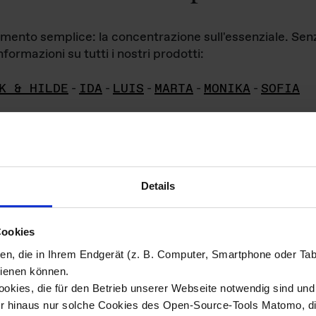
iamento semplice: la concentrazione sull'essenziale. Se
formazioni su tutti i nostri prodotti:
K & HILDE
-
IDA
-
LUIS
-
MARTA
-
MONIKA
-
SOFIA
Details
hivio di imm
Cookies
ien, die in Ihrem Endgerät (z. B. Computer, Smartphone oder Ta
ini!
ienen können.
kies, die für den Betrieb unserer Webseite notwendig sind und f
Das ganze 
re del materiale fotografico sono detenuti da
er hinaus nur solche Cookies des Open-Source-Tools Matomo, die