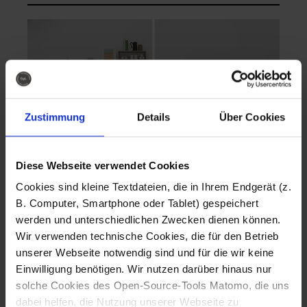
Zustimmung
Details
Über Cookies
Diese Webseite verwendet Cookies
EVA Cucina
EMMA + DANIEL
Cookies sind kleine Textdateien, die in Ihrem Endgerät (z.
Fotografo: Lorenz
Fotografo: Lorenz
B. Computer, Smartphone oder Tablet) gespeichert
Sternbach
Sternbach
werden und unterschiedlichen Zwecken dienen können.
Wir verwenden technische Cookies, die für den Betrieb
Download
Download
unserer Webseite notwendig sind und für die wir keine
Einwilligung benötigen. Wir nutzen darüber hinaus nur
solche Cookies des Open-Source-Tools Matomo, die uns
dabei helfen, die Nutzung unserer Webseite zu