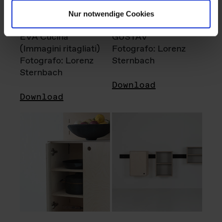
Nur notwendige Cookies
EVA Cucina
GUSTAV
(Immagini ritagliati)
Fotografo: Lorenz
Fotografo: Lorenz
Sternbach
Sternbach
Download
Download