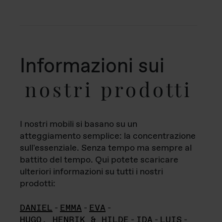
Informazioni sui
nostri prodotti
I nostri mobili si basano su un
atteggiamento semplice: la concentrazione
sull'essenziale. Senza tempo ma sempre al
battito del tempo. Qui potete scaricare
ulteriori informazioni su tutti i nostri
prodotti:
DANIEL
-
EMMA
-
EVA
-
HUGO, HENRIK & HILDE
-
IDA
-
LUIS
-