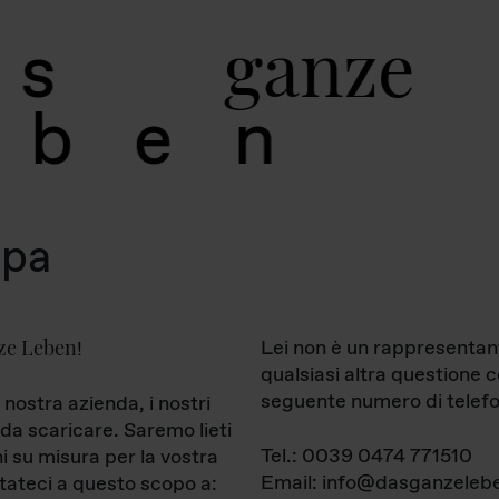
g
a
n
z
e
s
b
e
n
mpa
ze Leben
Lei non è un rappresentan
!
qualsiasi altra questione 
seguente numero di telefo
 nostra azienda, i nostri
da scaricare. Saremo lieti
Tel.: 0039 0474 771510
ni su misura per la vostra
Email: info@dasganzelebe
tateci a questo scopo a: