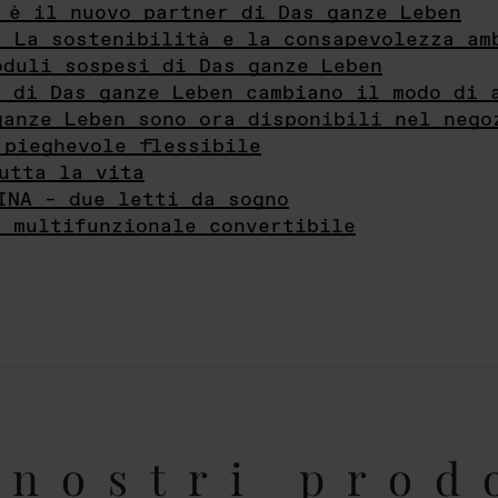
 è il nuovo partner di Das ganze Leben
- La sostenibilità e la consapevolezza am
oduli sospesi di Das ganze Leben
i di Das ganze Leben cambiano il modo di 
ganze Leben sono ora disponibili nel nego
 pieghevole flessibile
utta la vita
INA – due letti da sogno
e multifunzionale convertibile
nostri prod