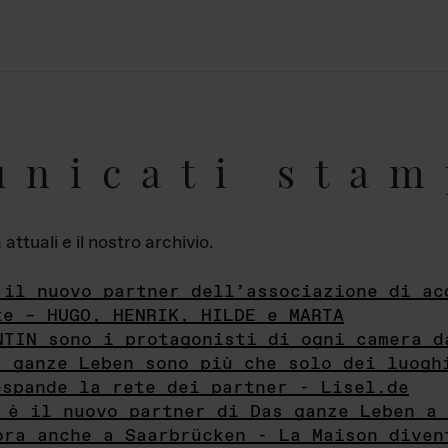
unicati stam
ttuali e il nostro archivio.
 il nuovo partner dell’associazione di ac
te – HUGO, HENRIK, HILDE e MARTA
NTIN sono i protagonisti di ogni camera d
s ganze Leben sono più che solo dei luogh
espande la rete dei partner - Lisel.de
 è il nuovo partner di Das ganze Leben a 
ora anche a Saarbrücken - La Maison diven