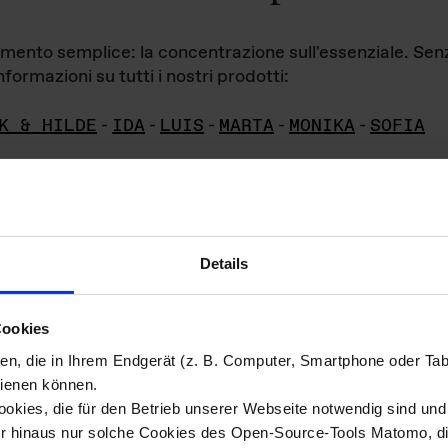
iamento semplice: la concentrazione sull'essenziale. Se
formazioni su tutti i nostri prodotti:
K & HILDE
-
IDA
-
LUIS
-
MARTA
-
MONIKA
-
SOFIA
Details
hivio di imm
Cookies
ien, die in Ihrem Endgerät (z. B. Computer, Smartphone oder Ta
ini!
ienen können.
kies, die für den Betrieb unserer Webseite notwendig sind und f
Das ganze 
re del materiale fotografico sono detenuti da
er hinaus nur solche Cookies des Open-Source-Tools Matomo, die