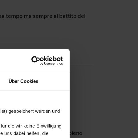
nza tempo ma sempre al battito del
Über Cookies
agini
blet) gespeichert werden und
ür die wir keine Einwilligung
Leben
GmbH e rimangono in pieno
 uns dabei helfen, die