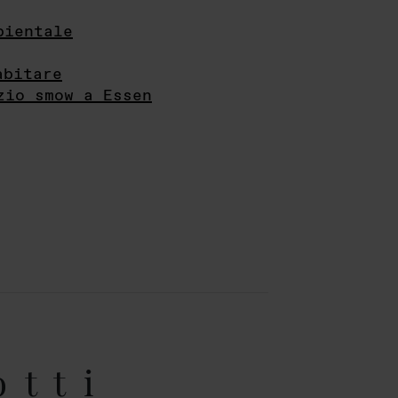
bientale
abitare
zio smow a Essen
otti