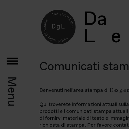
D
a
L
e
Comunicati sta
Menu
Das gan
Benvenuti nell'area stampa di
Qui troverete informazioni attuali sulla
prodotti e i comunicati stampa attuali 
di fornirvi materiale di testo e immagi
richiesta di stampa. Per favore contat