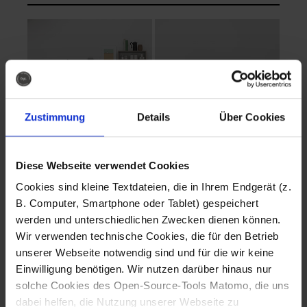
Zustimmung
Details
Über Cookies
Diese Webseite verwendet Cookies
EVA Cucina
EMMA + DANIEL
Cookies sind kleine Textdateien, die in Ihrem Endgerät (z.
Fotografo: Lorenz
Fotografo: Lorenz
B. Computer, Smartphone oder Tablet) gespeichert
Sternbach
Sternbach
werden und unterschiedlichen Zwecken dienen können.
Wir verwenden technische Cookies, die für den Betrieb
Download
Download
unserer Webseite notwendig sind und für die wir keine
Einwilligung benötigen. Wir nutzen darüber hinaus nur
solche Cookies des Open-Source-Tools Matomo, die uns
dabei helfen, die Nutzung unserer Webseite zu