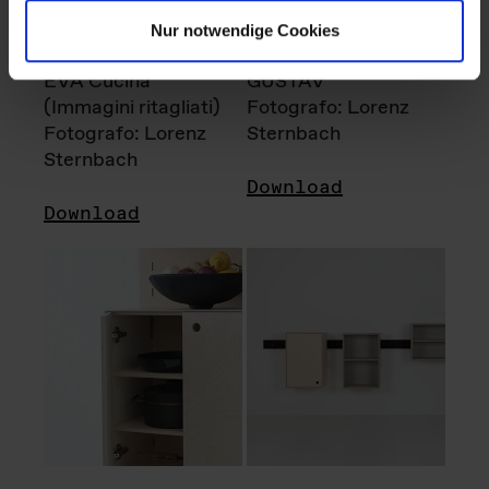
Nur notwendige Cookies
EVA Cucina
GUSTAV
(Immagini ritagliati)
Fotografo: Lorenz
Fotografo: Lorenz
Sternbach
Sternbach
Download
Download