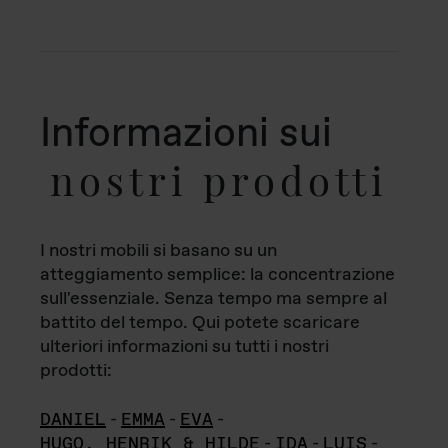
Informazioni sui
nostri prodotti
I nostri mobili si basano su un
atteggiamento semplice: la concentrazione
sull'essenziale. Senza tempo ma sempre al
battito del tempo. Qui potete scaricare
ulteriori informazioni su tutti i nostri
prodotti:
DANIEL
-
EMMA
-
EVA
-
HUGO, HENRIK & HILDE
-
IDA
-
LUIS
-