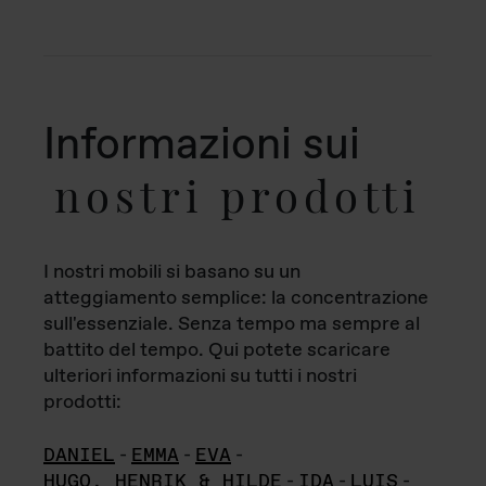
Informazioni sui
nostri prodotti
I nostri mobili si basano su un
atteggiamento semplice: la concentrazione
sull'essenziale. Senza tempo ma sempre al
battito del tempo. Qui potete scaricare
ulteriori informazioni su tutti i nostri
prodotti:
DANIEL
-
EMMA
-
EVA
-
HUGO, HENRIK & HILDE
-
IDA
-
LUIS
-