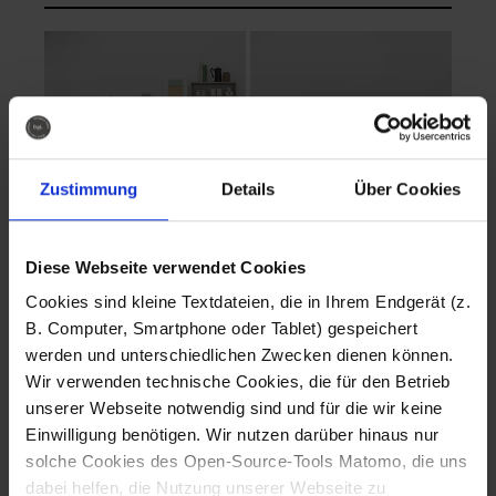
Zustimmung
Details
Über Cookies
Diese Webseite verwendet Cookies
EVA Cucina
EMMA + DANIEL
Cookies sind kleine Textdateien, die in Ihrem Endgerät (z.
Fotografo: Lorenz
Fotografo: Lorenz
B. Computer, Smartphone oder Tablet) gespeichert
Sternbach
Sternbach
werden und unterschiedlichen Zwecken dienen können.
Wir verwenden technische Cookies, die für den Betrieb
Download
Download
unserer Webseite notwendig sind und für die wir keine
Einwilligung benötigen. Wir nutzen darüber hinaus nur
solche Cookies des Open-Source-Tools Matomo, die uns
dabei helfen, die Nutzung unserer Webseite zu