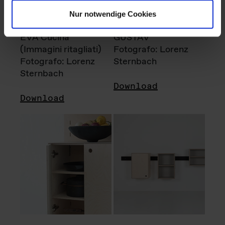
Nur notwendige Cookies
EVA Cucina
GUSTAV
(Immagini ritagliati)
Fotografo: Lorenz
Fotografo: Lorenz
Sternbach
Sternbach
Download
Download