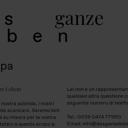
g
a
n
z
e
s
b
e
n
mpa
ze Leben
Lei non è un rappresentan
!
qualsiasi altra questione 
seguente numero di telefo
 nostra azienda, i nostri
da scaricare. Saremo lieti
Tel.: 0039 0474 771510
ni su misura per la vostra
Email: info@dasganzelebe
tateci a questo scopo a: