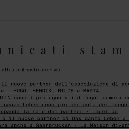
unicati stam
ttuali e il nostro archivio.
 il nuovo partner dell’associazione di ac
te – HUGO, HENRIK, HILDE e MARTA
NTIN sono i protagonisti di ogni camera d
s ganze Leben sono più che solo dei luogh
espande la rete dei partner - Lisel.de
 è il nuovo partner di Das ganze Leben a 
ora anche a Saarbrücken - La Maison diven