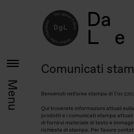
D
a
L
e
Comunicati sta
Menu
Das gan
Benvenuti nell'area stampa di
Qui troverete informazioni attuali sulla
prodotti e i comunicati stampa attuali 
di fornirvi materiale di testo e immagi
richiesta di stampa. Per favore contat