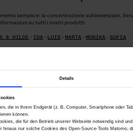
iamento semplice: la concentrazione sull'essenziale. Se
formazioni su tutti i nostri prodotti:
K & HILDE
-
IDA
-
LUIS
-
MARTA
-
MONIKA
-
SOFIA
Details
hivio di imm
Cookies
ien, die in Ihrem Endgerät (z. B. Computer, Smartphone oder Ta
ini!
ienen können.
kies, die für den Betrieb unserer Webseite notwendig sind und f
Das ganze 
re del materiale fotografico sono detenuti da
er hinaus nur solche Cookies des Open-Source-Tools Matomo, die