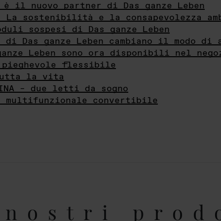
 è il nuovo partner di Das ganze Leben
- La sostenibilità e la consapevolezza am
oduli sospesi di Das ganze Leben
i di Das ganze Leben cambiano il modo di 
ganze Leben sono ora disponibili nel nego
 pieghevole flessibile
utta la vita
INA – due letti da sogno
e multifunzionale convertibile
nostri prod