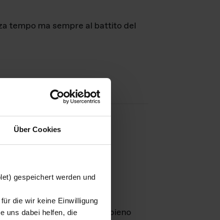
nza tempo ma sempre al battito del
Über Cookies
agini
blet) gespeichert werden und
ür die wir keine Einwilligung
Leben
GmbH e rimangono in pieno
 uns dabei helfen, die