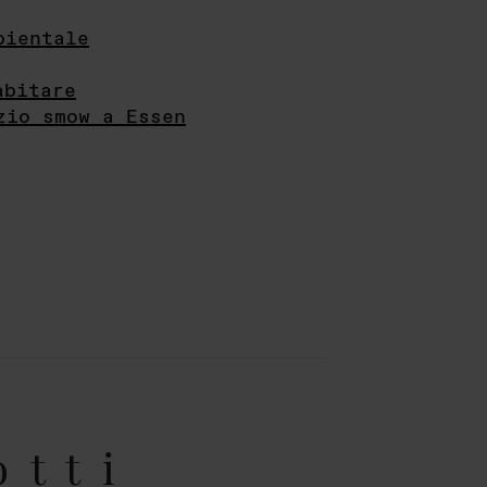
bientale
abitare
zio smow a Essen
otti