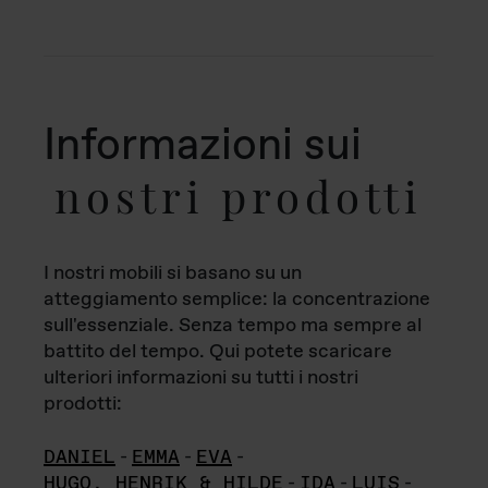
Informazioni sui
nostri prodotti
I nostri mobili si basano su un
atteggiamento semplice: la concentrazione
sull'essenziale. Senza tempo ma sempre al
battito del tempo. Qui potete scaricare
ulteriori informazioni su tutti i nostri
prodotti:
DANIEL
-
EMMA
-
EVA
-
HUGO, HENRIK & HILDE
-
IDA
-
LUIS
-