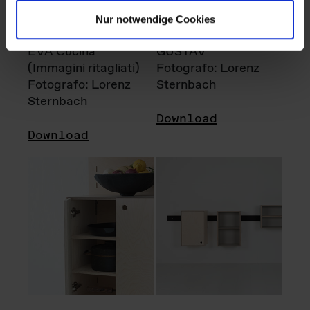
Nur notwendige Cookies
EVA Cucina
GUSTAV
(Immagini ritagliati)
Fotografo: Lorenz
Fotografo: Lorenz
Sternbach
Sternbach
Download
Download