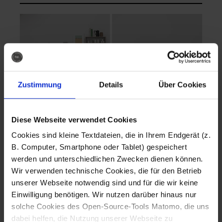
Zustimmung
Details
Über Cookies
Diese Webseite verwendet Cookies
EVA Cucina
EMMA + DANIEL
Cookies sind kleine Textdateien, die in Ihrem Endgerät (z.
Fotografo: Lorenz
Fotografo: Lorenz
B. Computer, Smartphone oder Tablet) gespeichert
Sternbach
Sternbach
werden und unterschiedlichen Zwecken dienen können.
Wir verwenden technische Cookies, die für den Betrieb
Download
Download
unserer Webseite notwendig sind und für die wir keine
Einwilligung benötigen. Wir nutzen darüber hinaus nur
solche Cookies des Open-Source-Tools Matomo, die uns
dabei helfen, die Nutzung unserer Webseite zu