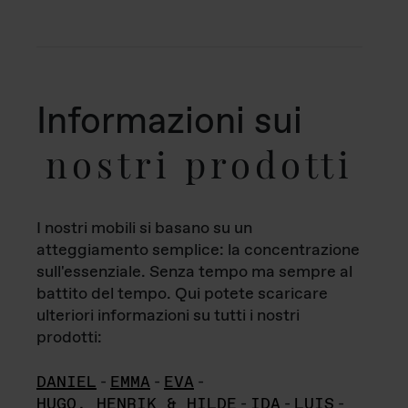
Informazioni sui
nostri prodotti
I nostri mobili si basano su un
atteggiamento semplice: la concentrazione
sull'essenziale. Senza tempo ma sempre al
battito del tempo. Qui potete scaricare
ulteriori informazioni su tutti i nostri
prodotti:
DANIEL
-
EMMA
-
EVA
-
HUGO, HENRIK & HILDE
-
IDA
-
LUIS
-