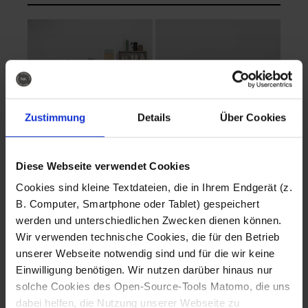
Zustimmung
Details
Über Cookies
Diese Webseite verwendet Cookies
EVA Cucina
EMMA + DANIEL
Cookies sind kleine Textdateien, die in Ihrem Endgerät (z.
Fotografo: Lorenz
Fotografo: Lorenz
B. Computer, Smartphone oder Tablet) gespeichert
Sternbach
Sternbach
werden und unterschiedlichen Zwecken dienen können.
Wir verwenden technische Cookies, die für den Betrieb
Download
Download
unserer Webseite notwendig sind und für die wir keine
Einwilligung benötigen. Wir nutzen darüber hinaus nur
solche Cookies des Open-Source-Tools Matomo, die uns
dabei helfen, die Nutzung unserer Webseite zu