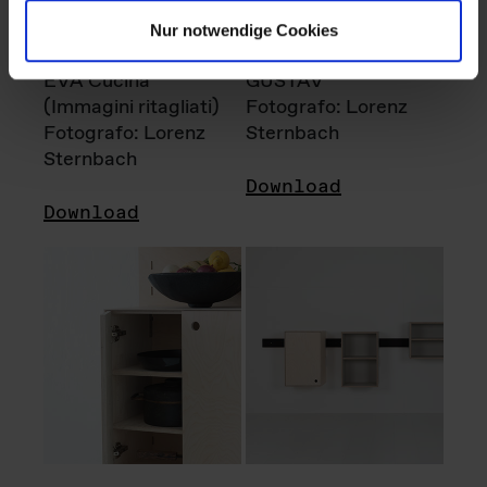
Nur notwendige Cookies
EVA Cucina
GUSTAV
(Immagini ritagliati)
Fotografo: Lorenz
Fotografo: Lorenz
Sternbach
Sternbach
Download
Download