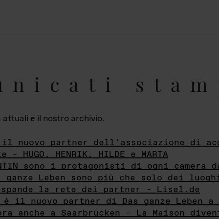
unicati stam
ttuali e il nostro archivio.
 il nuovo partner dell’associazione di ac
te – HUGO, HENRIK, HILDE e MARTA
NTIN sono i protagonisti di ogni camera d
s ganze Leben sono più che solo dei luogh
espande la rete dei partner - Lisel.de
 è il nuovo partner di Das ganze Leben a 
ora anche a Saarbrücken - La Maison diven