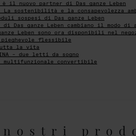
 è il nuovo partner di Das ganze Leben
- La sostenibilità e la consapevolezza am
oduli sospesi di Das ganze Leben
i di Das ganze Leben cambiano il modo di 
ganze Leben sono ora disponibili nel nego
 pieghevole flessibile
utta la vita
INA – due letti da sogno
e multifunzionale convertibile
nostri prod