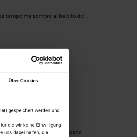
nza tempo ma sempre al battito del
Über Cookies
agini
blet) gespeichert werden und
ür die wir keine Einwilligung
Leben
GmbH e rimangono in pieno
 uns dabei helfen, die