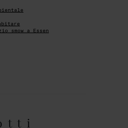
bientale
abitare
zio smow a Essen
otti