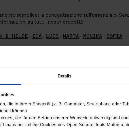
iamento semplice: la concentrazione sull'essenziale. Se
formazioni su tutti i nostri prodotti:
K & HILDE
-
IDA
-
LUIS
-
MARTA
-
MONIKA
-
SOFIA
Details
hivio di imm
Cookies
ien, die in Ihrem Endgerät (z. B. Computer, Smartphone oder Ta
ini!
ienen können.
kies, die für den Betrieb unserer Webseite notwendig sind und f
Das ganze 
re del materiale fotografico sono detenuti da
er hinaus nur solche Cookies des Open-Source-Tools Matomo, die