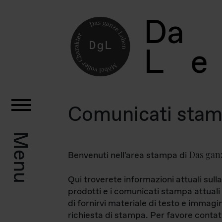
D
a
L
e
Comunicati sta
Menu
Das gan
Benvenuti nell'area stampa di
Qui troverete informazioni attuali sulla
prodotti e i comunicati stampa attuali 
di fornirvi materiale di testo e immagi
richiesta di stampa. Per favore contat