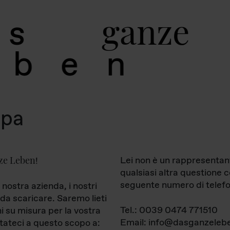
g
a
n
z
e
s
b
e
n
mpa
ze Leben
Lei non è un rappresentan
!
qualsiasi altra questione 
seguente numero di telefo
 nostra azienda, i nostri
da scaricare. Saremo lieti
Tel.: 0039 0474 771510
ni su misura per la vostra
Email: info@dasganzelebe
tateci a questo scopo a: