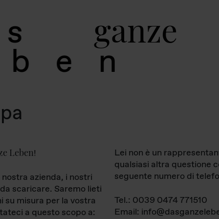
g
a
n
z
e
s
b
e
n
mpa
ze Leben
Lei non è un rappresentan
!
qualsiasi altra questione 
seguente numero di telefo
 nostra azienda, i nostri
da scaricare. Saremo lieti
Tel.: 0039 0474 771510
ni su misura per la vostra
Email: info@dasganzelebe
tateci a questo scopo a: