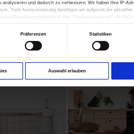
zzate per scopi editoriali e scientifici. Si prega di all
 analysieren und dadurch zu verbessern. Wir haben Ihre IP-Adr
la rispettiva immagine. Qualsiasi alienazione del materi
nym. Trotz Anonymisierung benötigen wir aufgrund der aktuellen 
istampa e la pubblicazione delle foto è gratuita. In 
 Ihre Einwilligung jederzeit in den "Cookie-Hinweisen", die Sie 
fica nel caso di film e media elettronici.
Präferenzen
Statistiken
otti e dei progetti realizzati dai clienti si trovano qui ne
ies
Auswahl erlauben