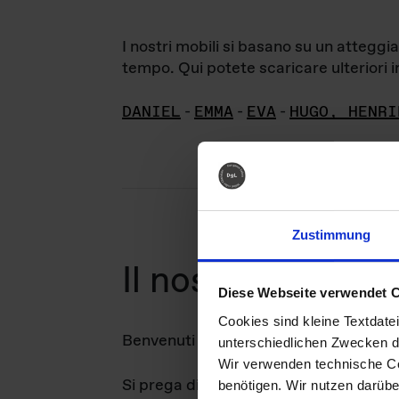
I nostri mobili si basano su un attegg
tempo. Qui potete scaricare ulteriori in
DANIEL
-
EMMA
-
EVA
-
HUGO, HENRI
Zustimmung
arc
Il nostro
Diese Webseite verwendet 
Cookies sind kleine Textdate
Benvenuti nel nostro archivio di immag
unterschiedlichen Zwecken d
Wir verwenden technische Coo
Si prega di notare che i diritti d'auto
benötigen. Wir nutzen darüb