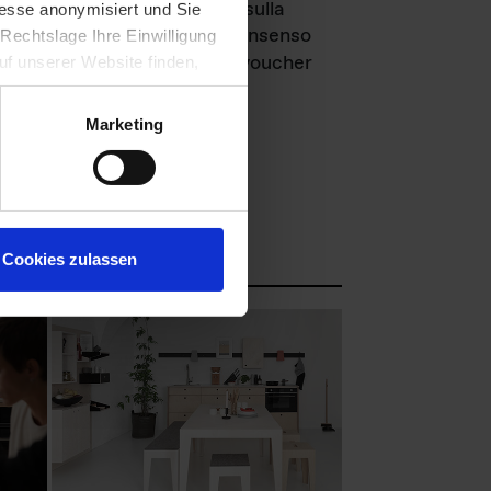
egare sempre le informazioni sulla
esse anonymisiert und Sie
ale fotografico richiede il consenso
Rechtslage Ihre Einwilligung
cambio, chiediamo una copia voucher
auf unserer Website finden,
Marketing
l nostro archivio fotografico:
Cookies zulassen