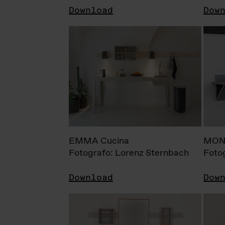
Download
Dow
EMMA Cucina
MONI
Fotografo: Lorenz Sternbach
Foto
Download
Dow