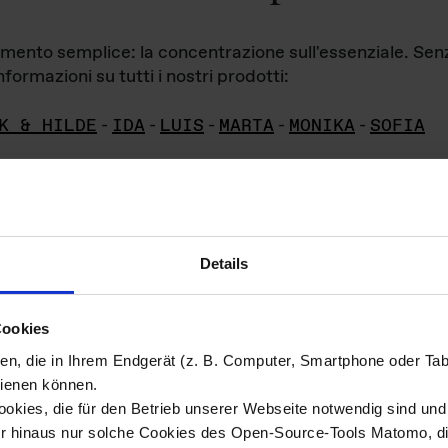
iamento semplice: la concentrazione sull'essenziale. Se
formazioni su tutti i nostri prodotti:
K & HILDE
-
IDA
-
LUIS
-
MARTA
-
MONIKA
-
SOFIA
Details
hivio di imm
Cookies
ien, die in Ihrem Endgerät (z. B. Computer, Smartphone oder Ta
ini!
ienen können.
kies, die für den Betrieb unserer Webseite notwendig sind und f
Das ganze 
re del materiale fotografico sono detenuti da
er hinaus nur solche Cookies des Open-Source-Tools Matomo, die