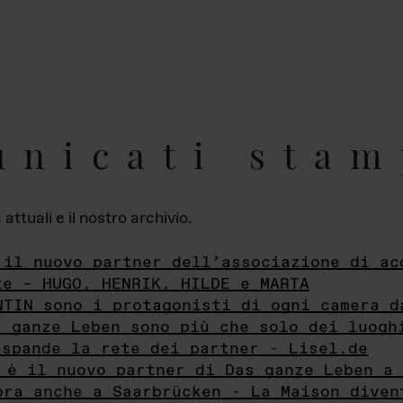
unicati stam
ttuali e il nostro archivio.
 il nuovo partner dell’associazione di ac
te – HUGO, HENRIK, HILDE e MARTA
NTIN sono i protagonisti di ogni camera d
s ganze Leben sono più che solo dei luogh
espande la rete dei partner - Lisel.de
 è il nuovo partner di Das ganze Leben a 
ora anche a Saarbrücken - La Maison diven