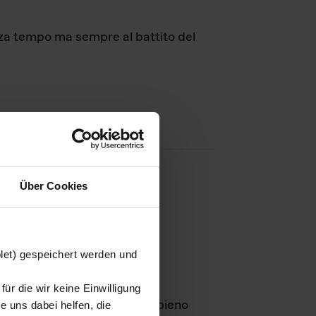
nza tempo ma sempre al battito del
Über Cookies
agini
blet) gespeichert werden und
ür die wir keine Einwilligung
Leben
GmbH e rimangono in pieno
 uns dabei helfen, die