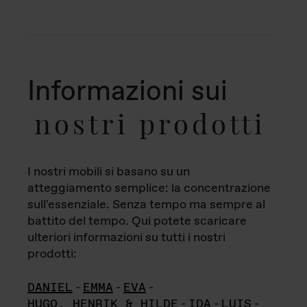
Informazioni sui
nostri prodotti
I nostri mobili si basano su un
atteggiamento semplice: la concentrazione
sull'essenziale. Senza tempo ma sempre al
battito del tempo. Qui potete scaricare
ulteriori informazioni su tutti i nostri
prodotti:
DANIEL
-
EMMA
-
EVA
-
HUGO, HENRIK & HILDE
-
IDA
-
LUIS
-