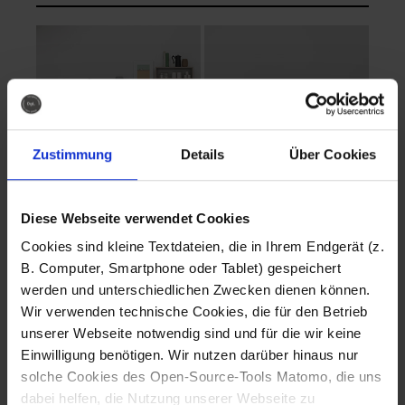
Zustimmung
Details
Über Cookies
Diese Webseite verwendet Cookies
EVA Cucina
EMMA + DANIEL
Cookies sind kleine Textdateien, die in Ihrem Endgerät (z.
Fotografo: Lorenz
Fotografo: Lorenz
B. Computer, Smartphone oder Tablet) gespeichert
Sternbach
Sternbach
werden und unterschiedlichen Zwecken dienen können.
Wir verwenden technische Cookies, die für den Betrieb
Download
Download
unserer Webseite notwendig sind und für die wir keine
Einwilligung benötigen. Wir nutzen darüber hinaus nur
solche Cookies des Open-Source-Tools Matomo, die uns
dabei helfen, die Nutzung unserer Webseite zu