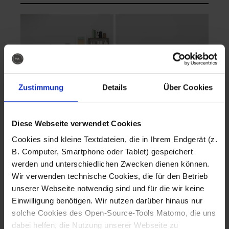
Zustimmung
Details
Über Cookies
Diese Webseite verwendet Cookies
EVA Cucina
EMMA + DANIEL
Cookies sind kleine Textdateien, die in Ihrem Endgerät (z.
Fotografo: Lorenz
Fotografo: Lorenz
B. Computer, Smartphone oder Tablet) gespeichert
Sternbach
Sternbach
werden und unterschiedlichen Zwecken dienen können.
Wir verwenden technische Cookies, die für den Betrieb
Download
Download
unserer Webseite notwendig sind und für die wir keine
Einwilligung benötigen. Wir nutzen darüber hinaus nur
solche Cookies des Open-Source-Tools Matomo, die uns
dabei helfen, die Nutzung unserer Webseite zu