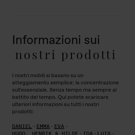
Informazioni sui
nostri prodotti
I nostri mobili si basano su un
atteggiamento semplice: la concentrazione
sull'essenziale. Senza tempo ma sempre al
battito del tempo. Qui potete scaricare
ulteriori informazioni su tutti i nostri
prodotti:
DANIEL
-
EMMA
-
EVA
-
HUGO, HENRIK & HILDE
-
IDA
-
LUIS
-