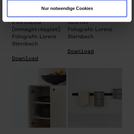
Nur notwendige Cookies
EVA Cucina
GUSTAV
(Immagini ritagliati)
Fotografo: Lorenz
Fotografo: Lorenz
Sternbach
Sternbach
Download
Download