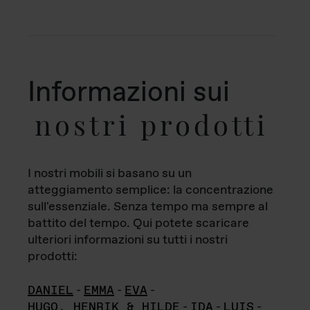
Informazioni sui
nostri prodotti
I nostri mobili si basano su un
atteggiamento semplice: la concentrazione
sull'essenziale. Senza tempo ma sempre al
battito del tempo. Qui potete scaricare
ulteriori informazioni su tutti i nostri
prodotti:
DANIEL
-
EMMA
-
EVA
-
HUGO, HENRIK & HILDE
-
IDA
-
LUIS
-