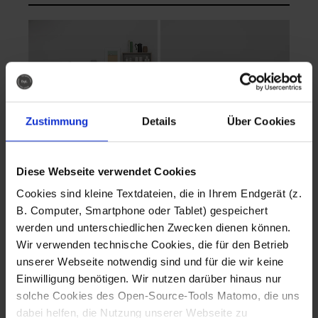
Zustimmung
Details
Über Cookies
Diese Webseite verwendet Cookies
EVA Cucina
EMMA + DANIEL
Cookies sind kleine Textdateien, die in Ihrem Endgerät (z.
Fotografo: Lorenz
Fotografo: Lorenz
B. Computer, Smartphone oder Tablet) gespeichert
Sternbach
Sternbach
werden und unterschiedlichen Zwecken dienen können.
Wir verwenden technische Cookies, die für den Betrieb
Download
Download
unserer Webseite notwendig sind und für die wir keine
Einwilligung benötigen. Wir nutzen darüber hinaus nur
solche Cookies des Open-Source-Tools Matomo, die uns
dabei helfen, die Nutzung unserer Webseite zu