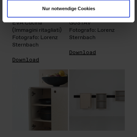
Nur notwendige Cookies
EVA Cucina
GUSTAV
(Immagini ritagliati)
Fotografo: Lorenz
Fotografo: Lorenz
Sternbach
Sternbach
Download
Download