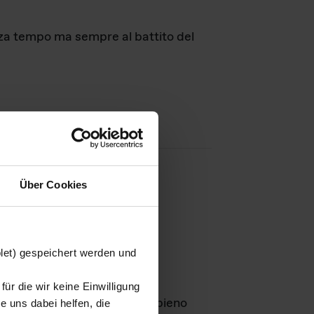
nza tempo ma sempre al battito del
Über Cookies
agini
blet) gespeichert werden und
ür die wir keine Einwilligung
Leben
GmbH e rimangono in pieno
 uns dabei helfen, die