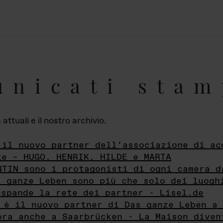
unicati stam
ttuali e il nostro archivio.
 il nuovo partner dell’associazione di ac
te – HUGO, HENRIK, HILDE e MARTA
NTIN sono i protagonisti di ogni camera d
s ganze Leben sono più che solo dei luogh
espande la rete dei partner - Lisel.de
 è il nuovo partner di Das ganze Leben a 
ora anche a Saarbrücken - La Maison diven