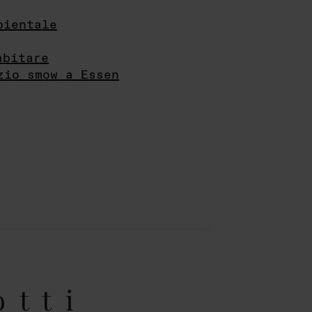
bientale
abitare
zio smow a Essen
otti