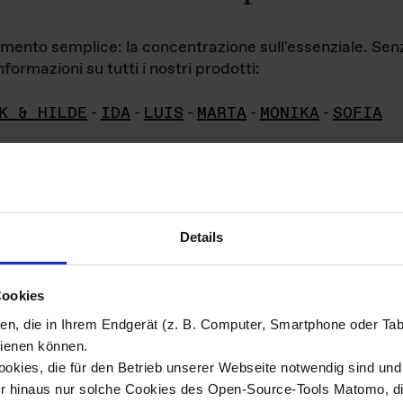
iamento semplice: la concentrazione sull'essenziale. Se
formazioni su tutti i nostri prodotti:
K & HILDE
-
IDA
-
LUIS
-
MARTA
-
MONIKA
-
SOFIA
Details
hivio di imm
Cookies
ien, die in Ihrem Endgerät (z. B. Computer, Smartphone oder Ta
ini!
ienen können.
kies, die für den Betrieb unserer Webseite notwendig sind und f
Das ganze 
re del materiale fotografico sono detenuti da
er hinaus nur solche Cookies des Open-Source-Tools Matomo, die