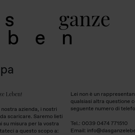
g
a
n
z
e
s
b
e
n
mpa
ze Leben
Lei non è un rappresentan
!
qualsiasi altra questione 
seguente numero di telefo
 nostra azienda, i nostri
da scaricare. Saremo lieti
Tel.: 0039 0474 771510
ni su misura per la vostra
Email: info@dasganzelebe
tateci a questo scopo a: