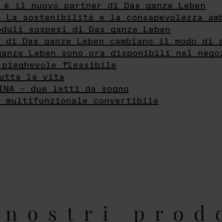
 è il nuovo partner di Das ganze Leben
- La sostenibilità e la consapevolezza am
oduli sospesi di Das ganze Leben
i di Das ganze Leben cambiano il modo di 
ganze Leben sono ora disponibili nel nego
 pieghevole flessibile
utta la vita
INA – due letti da sogno
e multifunzionale convertibile
nostri prod