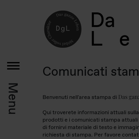
D
a
L
e
Comunicati sta
Menu
Das gan
Benvenuti nell'area stampa di
Qui troverete informazioni attuali sulla
prodotti e i comunicati stampa attuali 
di fornirvi materiale di testo e immagi
richiesta di stampa. Per favore contat