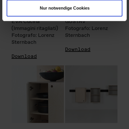
Nur notwendige Cookies
EVA Cucina
GUSTAV
(Immagini ritagliati)
Fotografo: Lorenz
Fotografo: Lorenz
Sternbach
Sternbach
Download
Download