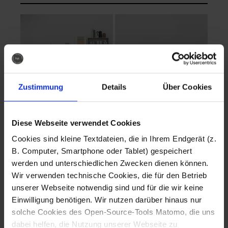
Zustimmung
Details
Über Cookies
Diese Webseite verwendet Cookies
EVA Cucina
EMMA + DANIEL
Cookies sind kleine Textdateien, die in Ihrem Endgerät (z.
Fotografo: Lorenz
Fotografo: Lorenz
B. Computer, Smartphone oder Tablet) gespeichert
Sternbach
Sternbach
werden und unterschiedlichen Zwecken dienen können.
Wir verwenden technische Cookies, die für den Betrieb
Download
Download
unserer Webseite notwendig sind und für die wir keine
Einwilligung benötigen. Wir nutzen darüber hinaus nur
solche Cookies des Open-Source-Tools Matomo, die uns
dabei helfen, die Nutzung unserer Webseite zu