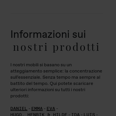
Informazioni sui
nostri prodotti
I nostri mobili si basano su un
atteggiamento semplice: la concentrazione
sull'essenziale. Senza tempo ma sempre al
battito del tempo. Qui potete scaricare
ulteriori informazioni su tutti i nostri
prodotti:
DANIEL
-
EMMA
-
EVA
-
HUGO, HENRIK & HILDE
-
IDA
-
LUIS
-