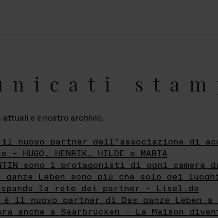
unicati stam
ttuali e il nostro archivio.
 il nuovo partner dell’associazione di ac
te – HUGO, HENRIK, HILDE e MARTA
NTIN sono i protagonisti di ogni camera d
s ganze Leben sono più che solo dei luogh
espande la rete dei partner - Lisel.de
 è il nuovo partner di Das ganze Leben a 
ora anche a Saarbrücken - La Maison diven