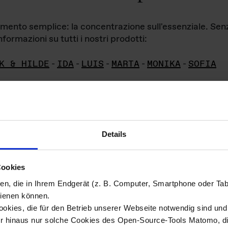
iamento semplice: la concentrazione sull'essenziale. Se
formazioni su tutti i nostri prodotti:
K & HILDE
-
IDA
-
LUIS
-
MARTA
-
MONIKA
-
SOFIA
Details
hivio di imm
Cookies
ien, die in Ihrem Endgerät (z. B. Computer, Smartphone oder Ta
ini!
ienen können.
kies, die für den Betrieb unserer Webseite notwendig sind und f
Das ganze 
re del materiale fotografico sono detenuti da
er hinaus nur solche Cookies des Open-Source-Tools Matomo, die