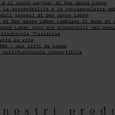
 è il nuovo partner di Das ganze Leben
- La sostenibilità e la consapevolezza am
oduli sospesi di Das ganze Leben
i di Das ganze Leben cambiano il modo di 
ganze Leben sono ora disponibili nel nego
 pieghevole flessibile
utta la vita
INA – due letti da sogno
e multifunzionale convertibile
nostri prod