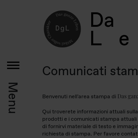
D
a
L
e
Comunicati sta
Menu
Das gan
Benvenuti nell'area stampa di
Qui troverete informazioni attuali sulla
prodotti e i comunicati stampa attuali 
di fornirvi materiale di testo e immagi
richiesta di stampa. Per favore contat