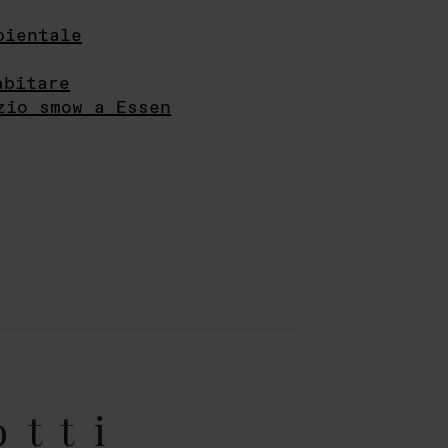
bientale
abitare
zio smow a Essen
otti