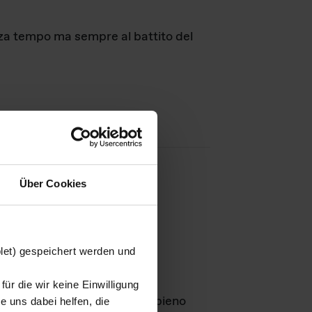
nza tempo ma sempre al battito del
Über Cookies
agini
blet) gespeichert werden und
ür die wir keine Einwilligung
Leben
GmbH e rimangono in pieno
 uns dabei helfen, die