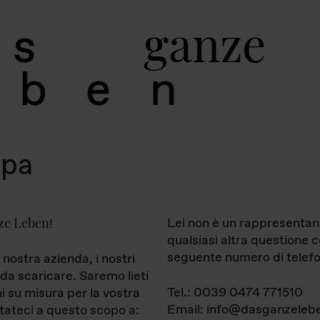
g
a
n
z
e
s
b
e
n
mpa
ze Leben
Lei non è un rappresentan
!
qualsiasi altra questione 
seguente numero di telefo
 nostra azienda, i nostri
da scaricare. Saremo lieti
Tel.: 0039 0474 771510
ni su misura per la vostra
Email: info@dasganzelebe
tateci a questo scopo a: