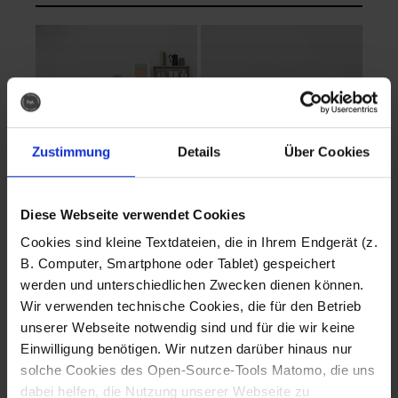
Zustimmung
Details
Über Cookies
Diese Webseite verwendet Cookies
EVA Cucina
EMMA + DANIEL
Cookies sind kleine Textdateien, die in Ihrem Endgerät (z.
Fotografo: Lorenz
Fotografo: Lorenz
B. Computer, Smartphone oder Tablet) gespeichert
Sternbach
Sternbach
werden und unterschiedlichen Zwecken dienen können.
Wir verwenden technische Cookies, die für den Betrieb
Download
Download
unserer Webseite notwendig sind und für die wir keine
Einwilligung benötigen. Wir nutzen darüber hinaus nur
solche Cookies des Open-Source-Tools Matomo, die uns
dabei helfen, die Nutzung unserer Webseite zu