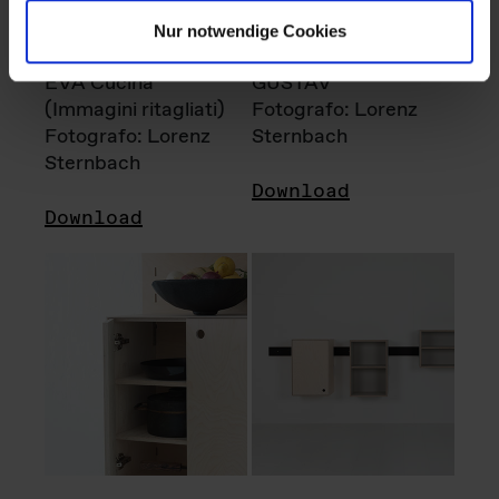
Nur notwendige Cookies
EVA Cucina
GUSTAV
(Immagini ritagliati)
Fotografo: Lorenz
Fotografo: Lorenz
Sternbach
Sternbach
Download
Download