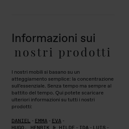
Informazioni sui
nostri prodotti
I nostri mobili si basano su un
atteggiamento semplice: la concentrazione
sull'essenziale. Senza tempo ma sempre al
battito del tempo. Qui potete scaricare
ulteriori informazioni su tutti i nostri
prodotti:
DANIEL
-
EMMA
-
EVA
-
HUGO, HENRIK & HILDE
-
IDA
-
LUIS
-