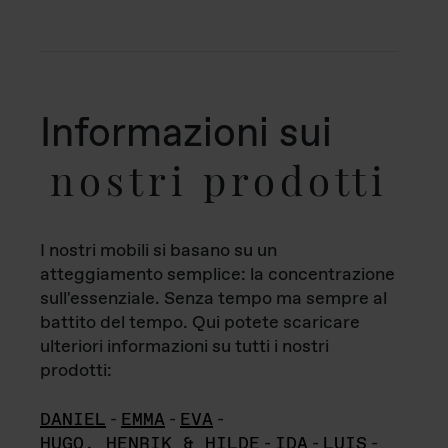
Informazioni sui
nostri prodotti
I nostri mobili si basano su un
atteggiamento semplice: la concentrazione
sull'essenziale. Senza tempo ma sempre al
battito del tempo. Qui potete scaricare
ulteriori informazioni su tutti i nostri
prodotti:
DANIEL
-
EMMA
-
EVA
-
HUGO, HENRIK & HILDE
-
IDA
-
LUIS
-