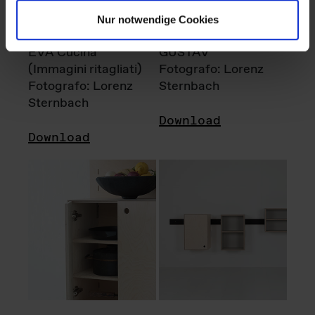
Nur notwendige Cookies
EVA Cucina
GUSTAV
(Immagini ritagliati)
Fotografo: Lorenz
Fotografo: Lorenz
Sternbach
Sternbach
Download
Download