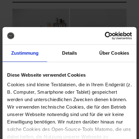
Zustimmung
Details
Über Cookies
Diese Webseite verwendet Cookies
EVA Cucina
EMMA + DANIEL
Cookies sind kleine Textdateien, die in Ihrem Endgerät (z.
Fotografo: Lorenz
Fotografo: Lorenz
B. Computer, Smartphone oder Tablet) gespeichert
Sternbach
Sternbach
werden und unterschiedlichen Zwecken dienen können.
Wir verwenden technische Cookies, die für den Betrieb
Download
Download
unserer Webseite notwendig sind und für die wir keine
Einwilligung benötigen. Wir nutzen darüber hinaus nur
solche Cookies des Open-Source-Tools Matomo, die uns
dabei helfen, die Nutzung unserer Webseite zu