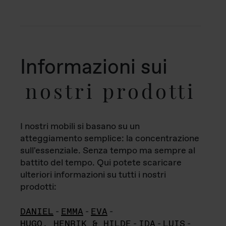
Informazioni sui
nostri prodotti
I nostri mobili si basano su un
atteggiamento semplice: la concentrazione
sull'essenziale. Senza tempo ma sempre al
battito del tempo. Qui potete scaricare
ulteriori informazioni su tutti i nostri
prodotti:
DANIEL
-
EMMA
-
EVA
-
HUGO, HENRIK & HILDE
-
IDA
-
LUIS
-