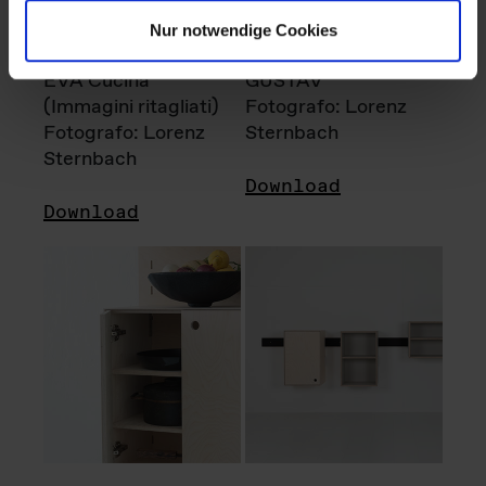
Nur notwendige Cookies
EVA Cucina
GUSTAV
(Immagini ritagliati)
Fotografo: Lorenz
Fotografo: Lorenz
Sternbach
Sternbach
Download
Download