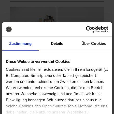
Zustimmung
Details
Über Cookies
Diese Webseite verwendet Cookies
EVA Cucina
EMMA + DANIEL
Cookies sind kleine Textdateien, die in Ihrem Endgerät (z.
Fotografo: Lorenz
Fotografo: Lorenz
B. Computer, Smartphone oder Tablet) gespeichert
Sternbach
Sternbach
werden und unterschiedlichen Zwecken dienen können.
Wir verwenden technische Cookies, die für den Betrieb
Download
Download
unserer Webseite notwendig sind und für die wir keine
Einwilligung benötigen. Wir nutzen darüber hinaus nur
solche Cookies des Open-Source-Tools Matomo, die uns
dabei helfen, die Nutzung unserer Webseite zu