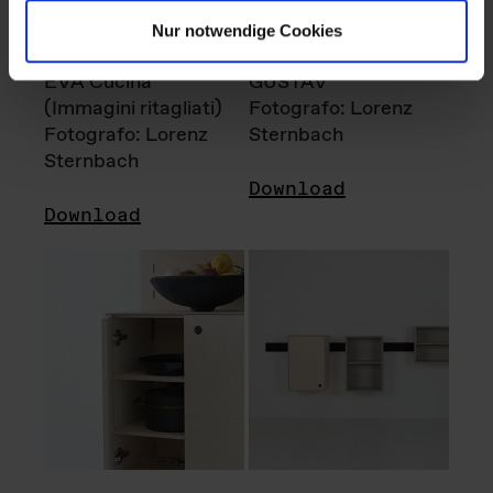
Nur notwendige Cookies
EVA Cucina
GUSTAV
(Immagini ritagliati)
Fotografo: Lorenz
Fotografo: Lorenz
Sternbach
Sternbach
Download
Download