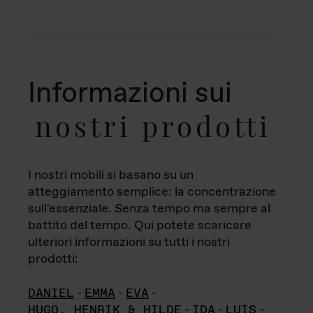
Informazioni sui
nostri prodotti
I nostri mobili si basano su un
atteggiamento semplice: la concentrazione
sull'essenziale. Senza tempo ma sempre al
battito del tempo. Qui potete scaricare
ulteriori informazioni su tutti i nostri
prodotti:
DANIEL
-
EMMA
-
EVA
-
HUGO, HENRIK & HILDE
-
IDA
-
LUIS
-