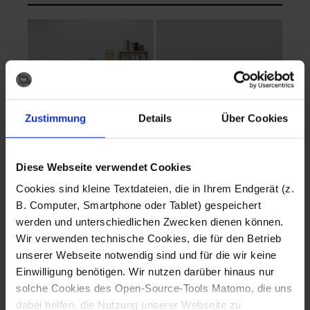
Zustimmung
Details
Über Cookies
Diese Webseite verwendet Cookies
EVA Cucina
EMMA + DANIEL
Cookies sind kleine Textdateien, die in Ihrem Endgerät (z.
Fotografo: Lorenz
Fotografo: Lorenz
B. Computer, Smartphone oder Tablet) gespeichert
Sternbach
Sternbach
werden und unterschiedlichen Zwecken dienen können.
Wir verwenden technische Cookies, die für den Betrieb
Download
Download
unserer Webseite notwendig sind und für die wir keine
Einwilligung benötigen. Wir nutzen darüber hinaus nur
solche Cookies des Open-Source-Tools Matomo, die uns
dabei helfen, die Nutzung unserer Webseite zu