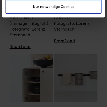
Nur notwendige Cookies
EVA Cucina
GUSTAV
(Immagini ritagliati)
Fotografo: Lorenz
Fotografo: Lorenz
Sternbach
Sternbach
Download
Download