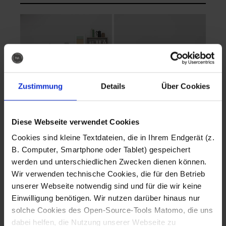
Zustimmung
Details
Über Cookies
Diese Webseite verwendet Cookies
EVA Cucina
EMMA + DANIEL
Cookies sind kleine Textdateien, die in Ihrem Endgerät (z.
Fotografo: Lorenz
Fotografo: Lorenz
B. Computer, Smartphone oder Tablet) gespeichert
Sternbach
Sternbach
werden und unterschiedlichen Zwecken dienen können.
Wir verwenden technische Cookies, die für den Betrieb
Download
Download
unserer Webseite notwendig sind und für die wir keine
Einwilligung benötigen. Wir nutzen darüber hinaus nur
solche Cookies des Open-Source-Tools Matomo, die uns
dabei helfen, die Nutzung unserer Webseite zu