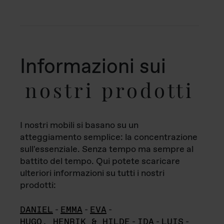
Informazioni sui
nostri prodotti
I nostri mobili si basano su un
atteggiamento semplice: la concentrazione
sull'essenziale. Senza tempo ma sempre al
battito del tempo. Qui potete scaricare
ulteriori informazioni su tutti i nostri
prodotti:
DANIEL
-
EMMA
-
EVA
-
HUGO, HENRIK & HILDE
-
IDA
-
LUIS
-