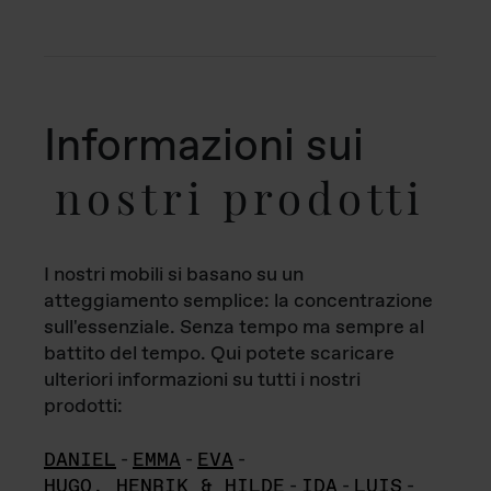
Informazioni sui
nostri prodotti
I nostri mobili si basano su un
atteggiamento semplice: la concentrazione
sull'essenziale. Senza tempo ma sempre al
battito del tempo. Qui potete scaricare
ulteriori informazioni su tutti i nostri
prodotti:
DANIEL
-
EMMA
-
EVA
-
HUGO, HENRIK & HILDE
-
IDA
-
LUIS
-