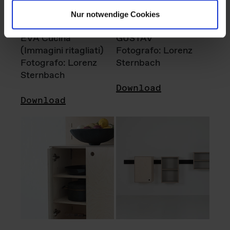
Nur notwendige Cookies
EVA Cucina
GUSTAV
(Immagini ritagliati)
Fotografo: Lorenz
Fotografo: Lorenz
Sternbach
Sternbach
Download
Download