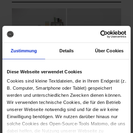
Zustimmung
Details
Über Cookies
Diese Webseite verwendet Cookies
EVA Cucina
EMMA + DANIEL
Cookies sind kleine Textdateien, die in Ihrem Endgerät (z.
Fotografo: Lorenz
Fotografo: Lorenz
B. Computer, Smartphone oder Tablet) gespeichert
Sternbach
Sternbach
werden und unterschiedlichen Zwecken dienen können.
Wir verwenden technische Cookies, die für den Betrieb
Download
Download
unserer Webseite notwendig sind und für die wir keine
Einwilligung benötigen. Wir nutzen darüber hinaus nur
solche Cookies des Open-Source-Tools Matomo, die uns
dabei helfen, die Nutzung unserer Webseite zu