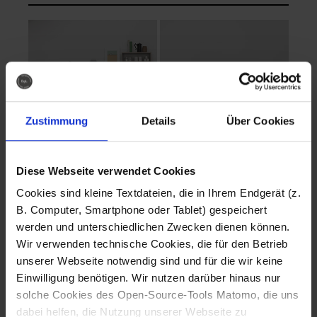
Zustimmung
Details
Über Cookies
Diese Webseite verwendet Cookies
EVA Cucina
EMMA + DANIEL
Cookies sind kleine Textdateien, die in Ihrem Endgerät (z.
Fotografo: Lorenz
Fotografo: Lorenz
B. Computer, Smartphone oder Tablet) gespeichert
Sternbach
Sternbach
werden und unterschiedlichen Zwecken dienen können.
Wir verwenden technische Cookies, die für den Betrieb
Download
Download
unserer Webseite notwendig sind und für die wir keine
Einwilligung benötigen. Wir nutzen darüber hinaus nur
solche Cookies des Open-Source-Tools Matomo, die uns
dabei helfen, die Nutzung unserer Webseite zu