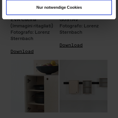
Nur notwendige Cookies
EVA Cucina
GUSTAV
(Immagini ritagliati)
Fotografo: Lorenz
Fotografo: Lorenz
Sternbach
Sternbach
Download
Download