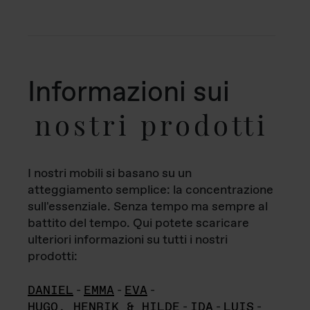
Informazioni sui
nostri prodotti
I nostri mobili si basano su un
atteggiamento semplice: la concentrazione
sull'essenziale. Senza tempo ma sempre al
battito del tempo. Qui potete scaricare
ulteriori informazioni su tutti i nostri
prodotti:
DANIEL
-
EMMA
-
EVA
-
HUGO, HENRIK & HILDE
-
IDA
-
LUIS
-