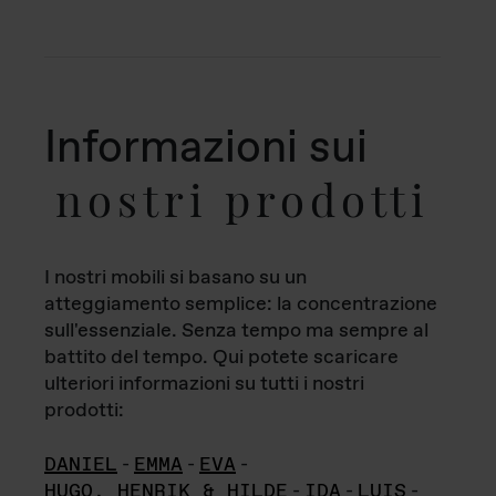
Informazioni sui
nostri prodotti
I nostri mobili si basano su un
atteggiamento semplice: la concentrazione
sull'essenziale. Senza tempo ma sempre al
battito del tempo. Qui potete scaricare
ulteriori informazioni su tutti i nostri
prodotti:
DANIEL
-
EMMA
-
EVA
-
HUGO, HENRIK & HILDE
-
IDA
-
LUIS
-