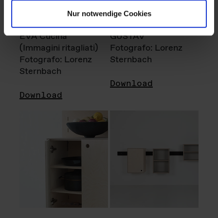
Nur notwendige Cookies
EVA Cucina
GUSTAV
(Immagini ritagliati)
Fotografo: Lorenz
Fotografo: Lorenz
Sternbach
Sternbach
Download
Download