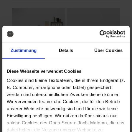
Zustimmung
Details
Über Cookies
Diese Webseite verwendet Cookies
EVA Cucina
EMMA + DANIEL
Cookies sind kleine Textdateien, die in Ihrem Endgerät (z.
Fotografo: Lorenz
Fotografo: Lorenz
B. Computer, Smartphone oder Tablet) gespeichert
Sternbach
Sternbach
werden und unterschiedlichen Zwecken dienen können.
Wir verwenden technische Cookies, die für den Betrieb
Download
Download
unserer Webseite notwendig sind und für die wir keine
Einwilligung benötigen. Wir nutzen darüber hinaus nur
solche Cookies des Open-Source-Tools Matomo, die uns
dabei helfen, die Nutzung unserer Webseite zu