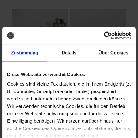
Zustimmung
Details
Über Cookies
Diese Webseite verwendet Cookies
EVA Cucina
EMMA + DANIEL
Cookies sind kleine Textdateien, die in Ihrem Endgerät (z.
Fotografo: Lorenz
Fotografo: Lorenz
B. Computer, Smartphone oder Tablet) gespeichert
Sternbach
Sternbach
werden und unterschiedlichen Zwecken dienen können.
Wir verwenden technische Cookies, die für den Betrieb
Download
Download
unserer Webseite notwendig sind und für die wir keine
Einwilligung benötigen. Wir nutzen darüber hinaus nur
solche Cookies des Open-Source-Tools Matomo, die uns
dabei helfen, die Nutzung unserer Webseite zu