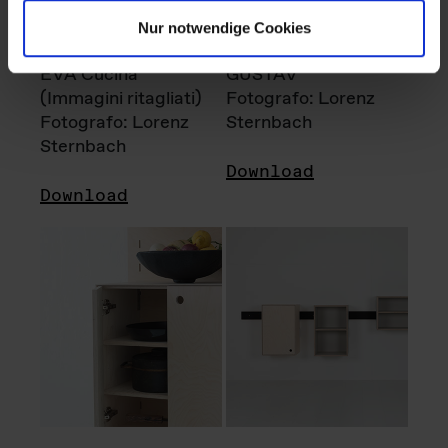
Nur notwendige Cookies
EVA Cucina
GUSTAV
(Immagini ritagliati)
Fotografo: Lorenz
Fotografo: Lorenz
Sternbach
Sternbach
Download
Download