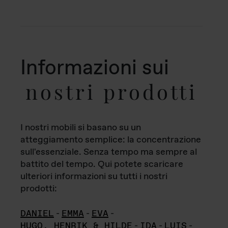
Informazioni sui
nostri prodotti
I nostri mobili si basano su un
atteggiamento semplice: la concentrazione
sull'essenziale. Senza tempo ma sempre al
battito del tempo. Qui potete scaricare
ulteriori informazioni su tutti i nostri
prodotti:
DANIEL
-
EMMA
-
EVA
-
HUGO, HENRIK & HILDE
-
IDA
-
LUIS
-