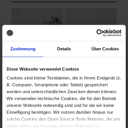
Zustimmung
Details
Über Cookies
Diese Webseite verwendet Cookies
EVA Cucina
EMMA + DANIEL
Cookies sind kleine Textdateien, die in Ihrem Endgerät (z.
Fotografo: Lorenz
Fotografo: Lorenz
B. Computer, Smartphone oder Tablet) gespeichert
Sternbach
Sternbach
werden und unterschiedlichen Zwecken dienen können.
Wir verwenden technische Cookies, die für den Betrieb
Download
Download
unserer Webseite notwendig sind und für die wir keine
Einwilligung benötigen. Wir nutzen darüber hinaus nur
solche Cookies des Open-Source-Tools Matomo, die uns
dabei helfen, die Nutzung unserer Webseite zu