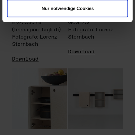
Nur notwendige Cookies
EVA Cucina
GUSTAV
(Immagini ritagliati)
Fotografo: Lorenz
Fotografo: Lorenz
Sternbach
Sternbach
Download
Download