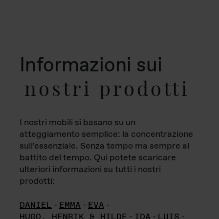
Informazioni sui
nostri prodotti
I nostri mobili si basano su un
atteggiamento semplice: la concentrazione
sull'essenziale. Senza tempo ma sempre al
battito del tempo. Qui potete scaricare
ulteriori informazioni su tutti i nostri
prodotti:
DANIEL
-
EMMA
-
EVA
-
HUGO, HENRIK & HILDE
-
IDA
-
LUIS
-