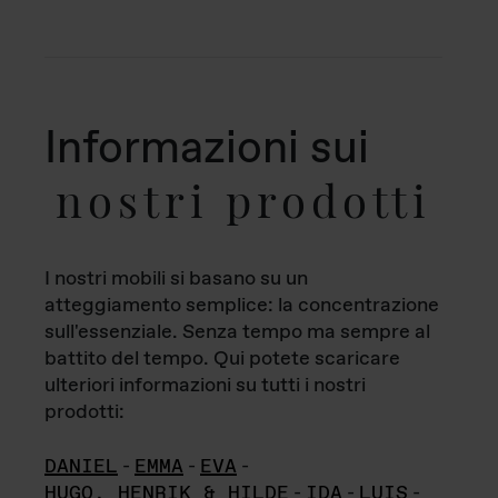
Informazioni sui
nostri prodotti
I nostri mobili si basano su un
atteggiamento semplice: la concentrazione
sull'essenziale. Senza tempo ma sempre al
battito del tempo. Qui potete scaricare
ulteriori informazioni su tutti i nostri
prodotti:
DANIEL
-
EMMA
-
EVA
-
HUGO, HENRIK & HILDE
-
IDA
-
LUIS
-