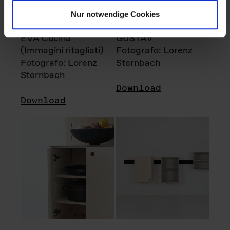
Nur notwendige Cookies
EVA Cucina
GUSTAV
(Immagini ritagliati)
Fotografo: Lorenz
Fotografo: Lorenz
Sternbach
Sternbach
Download
Download