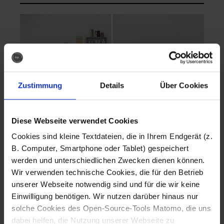
Zustimmung
Details
Über Cookies
Diese Webseite verwendet Cookies
EVA Cucina
EMMA + DANIEL
Cookies sind kleine Textdateien, die in Ihrem Endgerät (z.
Fotografo: Lorenz
Fotografo: Lorenz
B. Computer, Smartphone oder Tablet) gespeichert
Sternbach
Sternbach
werden und unterschiedlichen Zwecken dienen können.
Wir verwenden technische Cookies, die für den Betrieb
Download
Download
unserer Webseite notwendig sind und für die wir keine
Einwilligung benötigen. Wir nutzen darüber hinaus nur
solche Cookies des Open-Source-Tools Matomo, die uns
dabei helfen, die Nutzung unserer Webseite zu