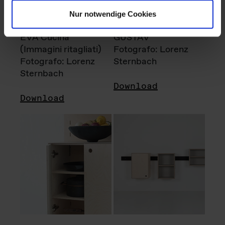
Nur notwendige Cookies
EVA Cucina
GUSTAV
(Immagini ritagliati)
Fotografo: Lorenz
Fotografo: Lorenz
Sternbach
Sternbach
Download
Download