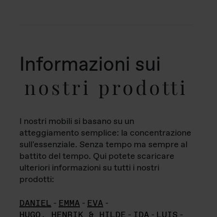
Informazioni sui
nostri prodotti
I nostri mobili si basano su un
atteggiamento semplice: la concentrazione
sull'essenziale. Senza tempo ma sempre al
battito del tempo. Qui potete scaricare
ulteriori informazioni su tutti i nostri
prodotti:
DANIEL
-
EMMA
-
EVA
-
HUGO, HENRIK & HILDE
-
IDA
-
LUIS
-