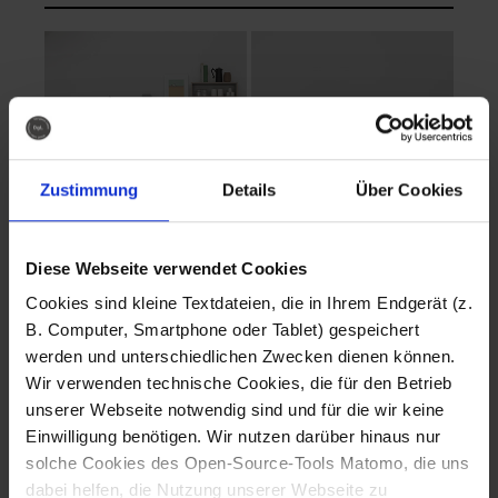
Zustimmung
Details
Über Cookies
Diese Webseite verwendet Cookies
EVA Cucina
EMMA + DANIEL
Cookies sind kleine Textdateien, die in Ihrem Endgerät (z.
Fotografo: Lorenz
Fotografo: Lorenz
B. Computer, Smartphone oder Tablet) gespeichert
Sternbach
Sternbach
werden und unterschiedlichen Zwecken dienen können.
Wir verwenden technische Cookies, die für den Betrieb
Download
Download
unserer Webseite notwendig sind und für die wir keine
Einwilligung benötigen. Wir nutzen darüber hinaus nur
solche Cookies des Open-Source-Tools Matomo, die uns
dabei helfen, die Nutzung unserer Webseite zu