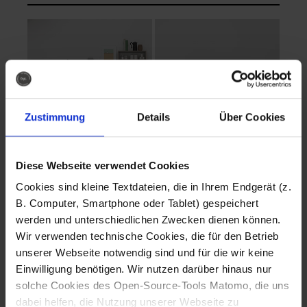
Zustimmung
Details
Über Cookies
Diese Webseite verwendet Cookies
EVA Cucina
EMMA + DANIEL
Cookies sind kleine Textdateien, die in Ihrem Endgerät (z.
Fotografo: Lorenz
Fotografo: Lorenz
B. Computer, Smartphone oder Tablet) gespeichert
Sternbach
Sternbach
werden und unterschiedlichen Zwecken dienen können.
Wir verwenden technische Cookies, die für den Betrieb
Download
Download
unserer Webseite notwendig sind und für die wir keine
Einwilligung benötigen. Wir nutzen darüber hinaus nur
solche Cookies des Open-Source-Tools Matomo, die uns
dabei helfen, die Nutzung unserer Webseite zu