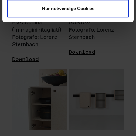
Nur notwendige Cookies
EVA Cucina
GUSTAV
(Immagini ritagliati)
Fotografo: Lorenz
Fotografo: Lorenz
Sternbach
Sternbach
Download
Download