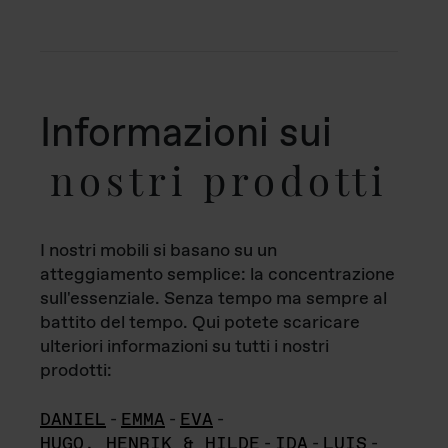
Informazioni sui
nostri prodotti
I nostri mobili si basano su un
atteggiamento semplice: la concentrazione
sull'essenziale. Senza tempo ma sempre al
battito del tempo. Qui potete scaricare
ulteriori informazioni su tutti i nostri
prodotti:
DANIEL
-
EMMA
-
EVA
-
HUGO, HENRIK & HILDE
-
IDA
-
LUIS
-