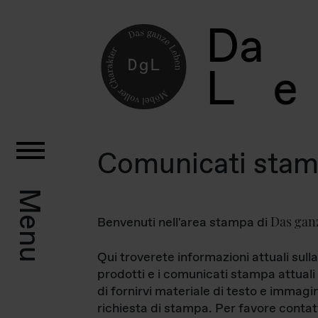
D
a
L
e
Comunicati sta
Menu
Das gan
Benvenuti nell'area stampa di
Qui troverete informazioni attuali sulla
prodotti e i comunicati stampa attuali 
di fornirvi materiale di testo e immagi
richiesta di stampa. Per favore contat