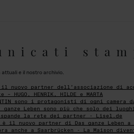
unicati stam
ttuali e il nostro archivio.
 il nuovo partner dell’associazione di ac
te – HUGO, HENRIK, HILDE e MARTA
NTIN sono i protagonisti di ogni camera d
s ganze Leben sono più che solo dei luogh
espande la rete dei partner - Lisel.de
 è il nuovo partner di Das ganze Leben a 
ora anche a Saarbrücken - La Maison diven