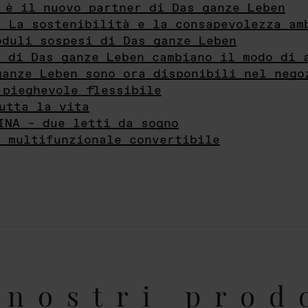
 è il nuovo partner di Das ganze Leben
- La sostenibilità e la consapevolezza am
oduli sospesi di Das ganze Leben
i di Das ganze Leben cambiano il modo di 
ganze Leben sono ora disponibili nel nego
 pieghevole flessibile
utta la vita
INA – due letti da sogno
e multifunzionale convertibile
nostri prod