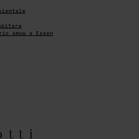
bientale
abitare
zio smow a Essen
otti