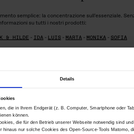
iamento semplice: la concentrazione sull'essenziale. Se
formazioni su tutti i nostri prodotti:
K & HILDE
-
IDA
-
LUIS
-
MARTA
-
MONIKA
-
SOFIA
Details
hivio di imm
Cookies
ien, die in Ihrem Endgerät (z. B. Computer, Smartphone oder Ta
ini!
ienen können.
kies, die für den Betrieb unserer Webseite notwendig sind und f
Das ganze 
re del materiale fotografico sono detenuti da
er hinaus nur solche Cookies des Open-Source-Tools Matomo, die