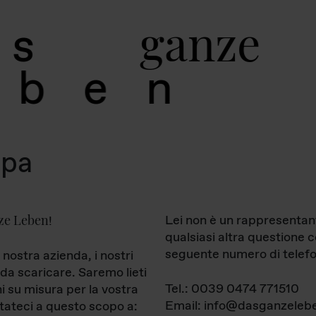
g
a
n
z
e
s
b
e
n
mpa
ze Leben
Lei non è un rappresentan
!
qualsiasi altra questione 
seguente numero di telefo
 nostra azienda, i nostri
da scaricare. Saremo lieti
Tel.: 0039 0474 771510
ni su misura per la vostra
Email: info@dasganzelebe
tateci a questo scopo a: