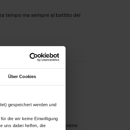
nza tempo ma sempre al battito del
Über Cookies
agini
blet) gespeichert werden und
ür die wir keine Einwilligung
Leben
GmbH e rimangono in pieno
 uns dabei helfen, die