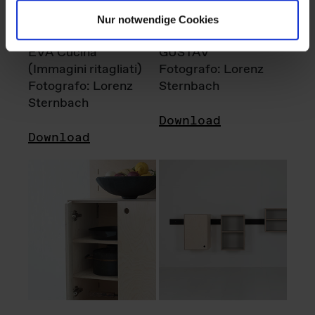
Nur notwendige Cookies
EVA Cucina
GUSTAV
(Immagini ritagliati)
Fotografo: Lorenz
Fotografo: Lorenz
Sternbach
Sternbach
Download
Download