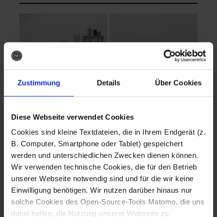
Zustimmung
Details
Über Cookies
Diese Webseite verwendet Cookies
EVA Cucina
EMMA + DANIEL
Cookies sind kleine Textdateien, die in Ihrem Endgerät (z.
Fotografo: Lorenz
Fotografo: Lorenz
B. Computer, Smartphone oder Tablet) gespeichert
Sternbach
Sternbach
werden und unterschiedlichen Zwecken dienen können.
Wir verwenden technische Cookies, die für den Betrieb
Download
Download
unserer Webseite notwendig sind und für die wir keine
Einwilligung benötigen. Wir nutzen darüber hinaus nur
solche Cookies des Open-Source-Tools Matomo, die uns
dabei helfen, die Nutzung unserer Webseite zu