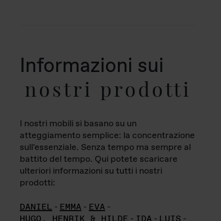
Informazioni sui
nostri prodotti
I nostri mobili si basano su un
atteggiamento semplice: la concentrazione
sull'essenziale. Senza tempo ma sempre al
battito del tempo. Qui potete scaricare
ulteriori informazioni su tutti i nostri
prodotti:
DANIEL
-
EMMA
-
EVA
-
HUGO, HENRIK & HILDE
-
IDA
-
LUIS
-