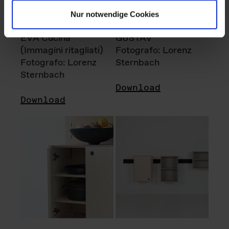
Nur notwendige Cookies
EVA Cucina
GUSTAV
(Immagini ritagliati)
Fotografo: Lorenz
Fotografo: Lorenz
Sternbach
Sternbach
Download
Download