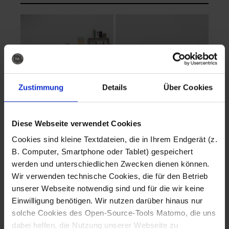
Zustimmung
Details
Über Cookies
Diese Webseite verwendet Cookies
EVA Cucina
EMMA + DANIEL
Cookies sind kleine Textdateien, die in Ihrem Endgerät (z.
Fotografo: Lorenz
Fotografo: Lorenz
B. Computer, Smartphone oder Tablet) gespeichert
Sternbach
Sternbach
werden und unterschiedlichen Zwecken dienen können.
Wir verwenden technische Cookies, die für den Betrieb
Download
Download
unserer Webseite notwendig sind und für die wir keine
Einwilligung benötigen. Wir nutzen darüber hinaus nur
solche Cookies des Open-Source-Tools Matomo, die uns
dabei helfen, die Nutzung unserer Webseite zu