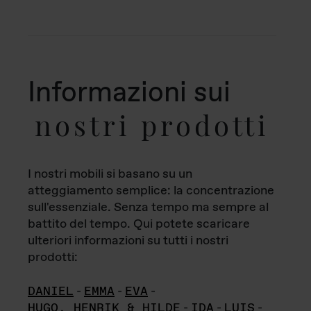
Informazioni sui
nostri prodotti
I nostri mobili si basano su un
atteggiamento semplice: la concentrazione
sull'essenziale. Senza tempo ma sempre al
battito del tempo. Qui potete scaricare
ulteriori informazioni su tutti i nostri
prodotti:
DANIEL
-
EMMA
-
EVA
-
HUGO, HENRIK & HILDE
-
IDA
-
LUIS
-