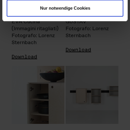
Nur notwendige Cookies
EVA Cucina
GUSTAV
(Immagini ritagliati)
Fotografo: Lorenz
Fotografo: Lorenz
Sternbach
Sternbach
Download
Download