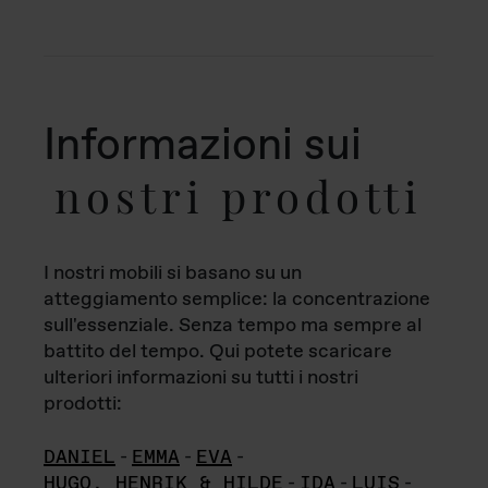
Informazioni sui
nostri prodotti
I nostri mobili si basano su un
atteggiamento semplice: la concentrazione
sull'essenziale. Senza tempo ma sempre al
battito del tempo. Qui potete scaricare
ulteriori informazioni su tutti i nostri
prodotti:
DANIEL
-
EMMA
-
EVA
-
HUGO, HENRIK & HILDE
-
IDA
-
LUIS
-