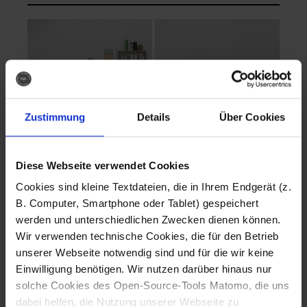
Zustimmung
Details
Über Cookies
Diese Webseite verwendet Cookies
EVA Cucina
EMMA + DANIEL
Cookies sind kleine Textdateien, die in Ihrem Endgerät (z.
Fotografo: Lorenz
Fotografo: Lorenz
B. Computer, Smartphone oder Tablet) gespeichert
Sternbach
Sternbach
werden und unterschiedlichen Zwecken dienen können.
Wir verwenden technische Cookies, die für den Betrieb
Download
Download
unserer Webseite notwendig sind und für die wir keine
Einwilligung benötigen. Wir nutzen darüber hinaus nur
solche Cookies des Open-Source-Tools Matomo, die uns
dabei helfen, die Nutzung unserer Webseite zu