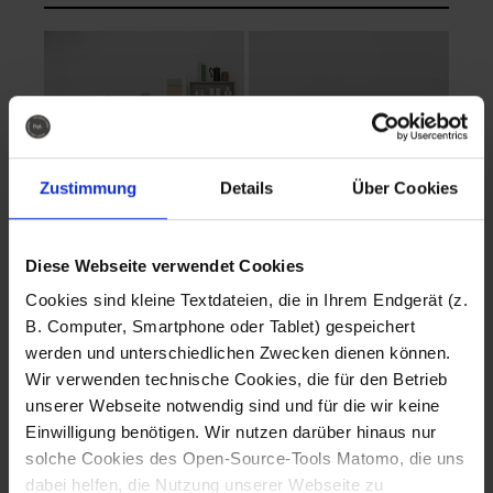
Zustimmung
Details
Über Cookies
Diese Webseite verwendet Cookies
EVA Cucina
EMMA + DANIEL
Cookies sind kleine Textdateien, die in Ihrem Endgerät (z.
Fotografo: Lorenz
Fotografo: Lorenz
B. Computer, Smartphone oder Tablet) gespeichert
Sternbach
Sternbach
werden und unterschiedlichen Zwecken dienen können.
Wir verwenden technische Cookies, die für den Betrieb
Download
Download
unserer Webseite notwendig sind und für die wir keine
Einwilligung benötigen. Wir nutzen darüber hinaus nur
solche Cookies des Open-Source-Tools Matomo, die uns
dabei helfen, die Nutzung unserer Webseite zu