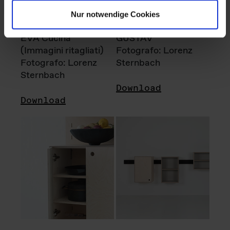
Nur notwendige Cookies
EVA Cucina
GUSTAV
(Immagini ritagliati)
Fotografo: Lorenz
Fotografo: Lorenz
Sternbach
Sternbach
Download
Download