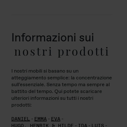
Informazioni sui
nostri prodotti
I nostri mobili si basano su un
atteggiamento semplice: la concentrazione
sull'essenziale. Senza tempo ma sempre al
battito del tempo. Qui potete scaricare
ulteriori informazioni su tutti i nostri
prodotti:
DANIEL
-
EMMA
-
EVA
-
HUGO, HENRIK & HILDE
-
IDA
-
LUIS
-