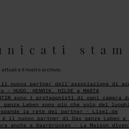
unicati stam
ttuali e il nostro archivio.
 il nuovo partner dell’associazione di ac
te – HUGO, HENRIK, HILDE e MARTA
NTIN sono i protagonisti di ogni camera d
s ganze Leben sono più che solo dei luogh
espande la rete dei partner - Lisel.de
 è il nuovo partner di Das ganze Leben a 
ora anche a Saarbrücken - La Maison diven