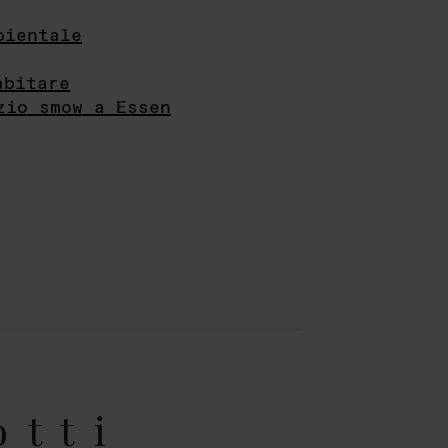
bientale
abitare
zio smow a Essen
otti