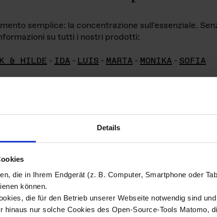
iamento semplice: la concentrazione sull'essenziale. Se
formazioni su tutti i nostri prodotti:
K & HILDE
-
IDA
-
LUIS
-
MARTA
-
MONIKA
-
SOFIA
Details
hivio di imm
Cookies
ien, die in Ihrem Endgerät (z. B. Computer, Smartphone oder Ta
ini!
ienen können.
kies, die für den Betrieb unserer Webseite notwendig sind und f
Das ganze 
re del materiale fotografico sono detenuti da
er hinaus nur solche Cookies des Open-Source-Tools Matomo, die