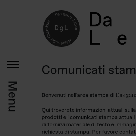
D
a
L
e
Comunicati sta
Menu
Das gan
Benvenuti nell'area stampa di
Qui troverete informazioni attuali sulla
prodotti e i comunicati stampa attuali 
di fornirvi materiale di testo e immagi
richiesta di stampa. Per favore contat