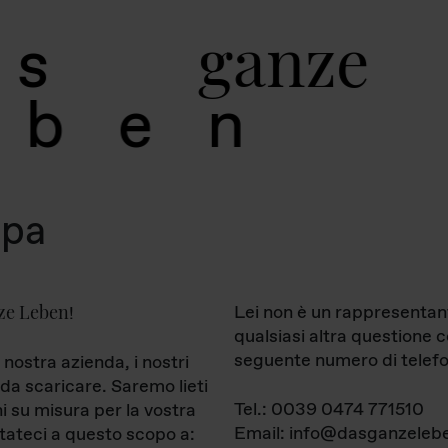
g
a
n
z
e
s
b
e
n
mpa
ze Leben
Lei non è un rappresentan
!
qualsiasi altra questione 
seguente numero di telefo
 nostra azienda, i nostri
da scaricare. Saremo lieti
Tel.: 0039 0474 771510
ni su misura per la vostra
Email: info@dasganzelebe
tateci a questo scopo a: