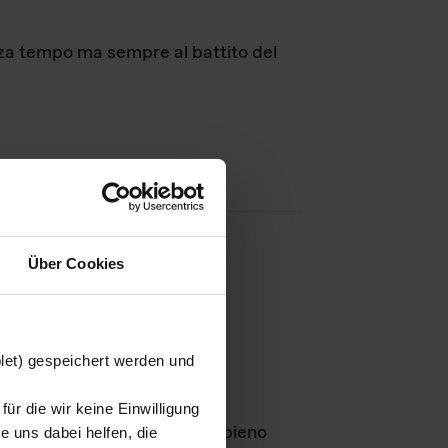
nza tempo ma sempre al battito del
Über Cookies
agini
blet) gespeichert werden und
ür die wir keine Einwilligung
Leben
GmbH e rimangono in pieno
 uns dabei helfen, die