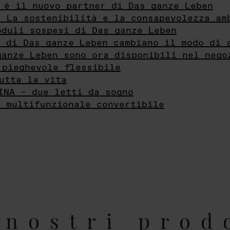
 è il nuovo partner di Das ganze Leben
- La sostenibilità e la consapevolezza am
oduli sospesi di Das ganze Leben
i di Das ganze Leben cambiano il modo di 
ganze Leben sono ora disponibili nel nego
 pieghevole flessibile
utta la vita
INA – due letti da sogno
e multifunzionale convertibile
nostri prod