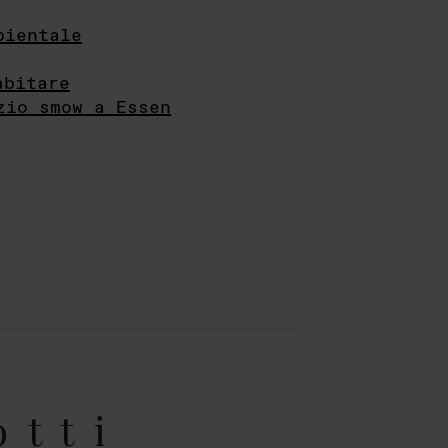
bientale
abitare
zio smow a Essen
otti