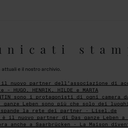
unicati stam
ttuali e il nostro archivio.
 il nuovo partner dell’associazione di ac
te – HUGO, HENRIK, HILDE e MARTA
NTIN sono i protagonisti di ogni camera d
s ganze Leben sono più che solo dei luogh
espande la rete dei partner - Lisel.de
 è il nuovo partner di Das ganze Leben a 
ora anche a Saarbrücken - La Maison diven