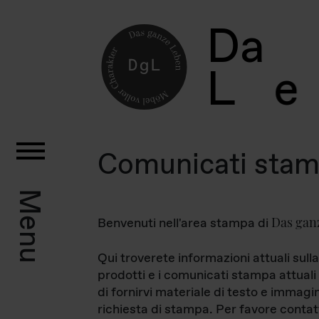
D
a
L
e
Comunicati sta
Menu
Das gan
Benvenuti nell'area stampa di
Qui troverete informazioni attuali sulla
prodotti e i comunicati stampa attuali 
di fornirvi materiale di testo e immagi
richiesta di stampa. Per favore contat