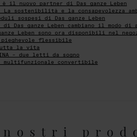
 è il nuovo partner di Das ganze Leben
- La sostenibilità e la consapevolezza am
oduli sospesi di Das ganze Leben
i di Das ganze Leben cambiano il modo di 
ganze Leben sono ora disponibili nel nego
 pieghevole flessibile
utta la vita
INA – due letti da sogno
e multifunzionale convertibile
nostri prod