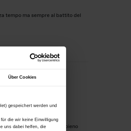
nza tempo ma sempre al battito del
Über Cookies
agini
blet) gespeichert werden und
ür die wir keine Einwilligung
Leben
GmbH e rimangono in pieno
 uns dabei helfen, die