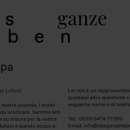
g
a
n
z
e
s
b
e
n
mpa
ze Leben
Lei non è un rappresentan
!
qualsiasi altra questione 
seguente numero di telefo
 nostra azienda, i nostri
da scaricare. Saremo lieti
Tel.: 0039 0474 771510
ni su misura per la vostra
Email: info@dasganzelebe
tateci a questo scopo a: