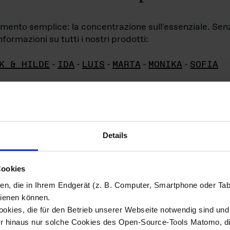
iamento semplice: la concentrazione sull'essenziale. Se
formazioni su tutti i nostri prodotti:
K & HILDE
-
IDA
-
LUIS
-
MARTA
-
MONIKA
-
SOFIA
Details
hivio di imm
Cookies
ien, die in Ihrem Endgerät (z. B. Computer, Smartphone oder Ta
ini!
ienen können.
kies, die für den Betrieb unserer Webseite notwendig sind und f
Das ganze 
re del materiale fotografico sono detenuti da
er hinaus nur solche Cookies des Open-Source-Tools Matomo, die