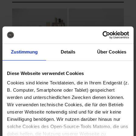
Zustimmung
Details
Über Cookies
Diese Webseite verwendet Cookies
EVA Cucina
EMMA + DANIEL
Cookies sind kleine Textdateien, die in Ihrem Endgerät (z.
Fotografo: Lorenz
Fotografo: Lorenz
B. Computer, Smartphone oder Tablet) gespeichert
Sternbach
Sternbach
werden und unterschiedlichen Zwecken dienen können.
Wir verwenden technische Cookies, die für den Betrieb
Download
Download
unserer Webseite notwendig sind und für die wir keine
Einwilligung benötigen. Wir nutzen darüber hinaus nur
solche Cookies des Open-Source-Tools Matomo, die uns
dabei helfen, die Nutzung unserer Webseite zu