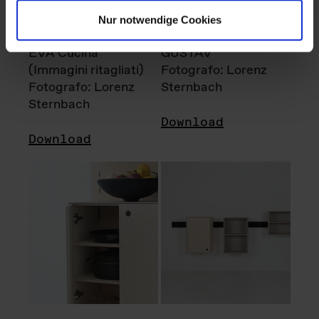
Nur notwendige Cookies
EVA Cucina
GUSTAV
(Immagini ritagliati)
Fotografo: Lorenz
Fotografo: Lorenz
Sternbach
Sternbach
Download
Download