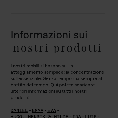
Informazioni sui
nostri prodotti
I nostri mobili si basano su un
atteggiamento semplice: la concentrazione
sull'essenziale. Senza tempo ma sempre al
battito del tempo. Qui potete scaricare
ulteriori informazioni su tutti i nostri
prodotti:
DANIEL
-
EMMA
-
EVA
-
HUGO, HENRIK & HILDE
-
IDA
-
LUIS
-