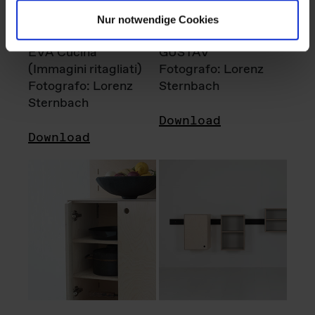
Nur notwendige Cookies
EVA Cucina
GUSTAV
(Immagini ritagliati)
Fotografo: Lorenz
Fotografo: Lorenz
Sternbach
Sternbach
Download
Download