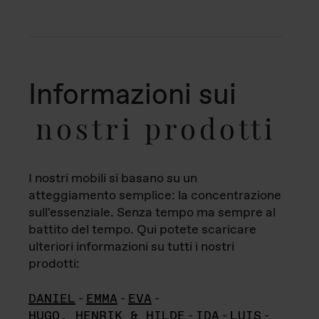
Informazioni sui
nostri prodotti
I nostri mobili si basano su un
atteggiamento semplice: la concentrazione
sull'essenziale. Senza tempo ma sempre al
battito del tempo. Qui potete scaricare
ulteriori informazioni su tutti i nostri
prodotti:
DANIEL
-
EMMA
-
EVA
-
HUGO, HENRIK & HILDE
-
IDA
-
LUIS
-