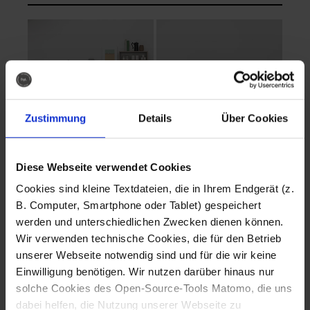
Zustimmung
Details
Über Cookies
Diese Webseite verwendet Cookies
EVA Cucina
EMMA + DANIEL
Cookies sind kleine Textdateien, die in Ihrem Endgerät (z.
Fotografo: Lorenz
Fotografo: Lorenz
B. Computer, Smartphone oder Tablet) gespeichert
Sternbach
Sternbach
werden und unterschiedlichen Zwecken dienen können.
Wir verwenden technische Cookies, die für den Betrieb
Download
Download
unserer Webseite notwendig sind und für die wir keine
Einwilligung benötigen. Wir nutzen darüber hinaus nur
solche Cookies des Open-Source-Tools Matomo, die uns
dabei helfen, die Nutzung unserer Webseite zu