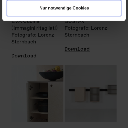
Nur notwendige Cookies
EVA Cucina
GUSTAV
(Immagini ritagliati)
Fotografo: Lorenz
Fotografo: Lorenz
Sternbach
Sternbach
Download
Download