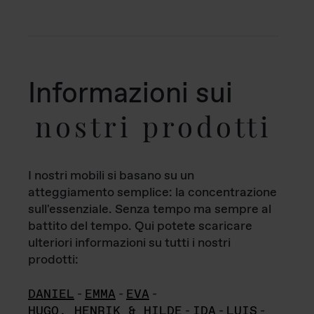
Informazioni sui
nostri prodotti
I nostri mobili si basano su un
atteggiamento semplice: la concentrazione
sull'essenziale. Senza tempo ma sempre al
battito del tempo. Qui potete scaricare
ulteriori informazioni su tutti i nostri
prodotti:
DANIEL
-
EMMA
-
EVA
-
HUGO, HENRIK & HILDE
-
IDA
-
LUIS
-