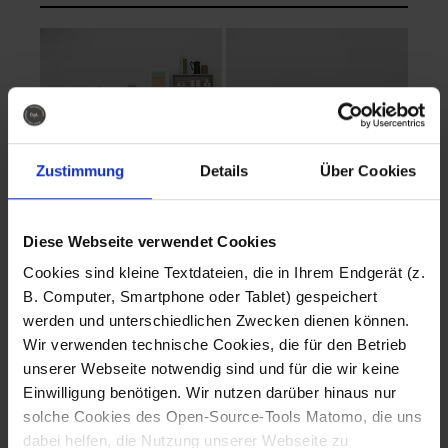
Zustimmung
Details
Über Cookies
Diese Webseite verwendet Cookies
EVA Cucina
EMMA + DANIEL
Cookies sind kleine Textdateien, die in Ihrem Endgerät (z.
Fotografo: Lorenz
Fotografo: Lorenz
B. Computer, Smartphone oder Tablet) gespeichert
Sternbach
Sternbach
werden und unterschiedlichen Zwecken dienen können.
Wir verwenden technische Cookies, die für den Betrieb
Download
Download
unserer Webseite notwendig sind und für die wir keine
Einwilligung benötigen. Wir nutzen darüber hinaus nur
solche Cookies des Open-Source-Tools Matomo, die uns
dabei helfen, die Nutzung unserer Webseite zu