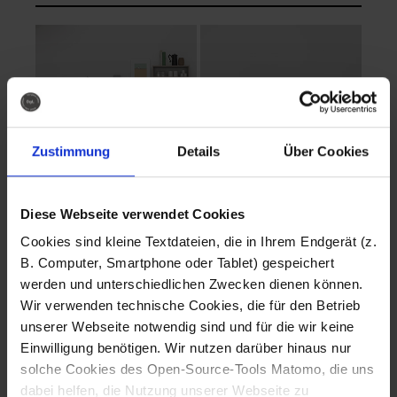
Zustimmung
Details
Über Cookies
Diese Webseite verwendet Cookies
EVA Cucina
EMMA + DANIEL
Cookies sind kleine Textdateien, die in Ihrem Endgerät (z.
Fotografo: Lorenz
Fotografo: Lorenz
B. Computer, Smartphone oder Tablet) gespeichert
Sternbach
Sternbach
werden und unterschiedlichen Zwecken dienen können.
Wir verwenden technische Cookies, die für den Betrieb
Download
Download
unserer Webseite notwendig sind und für die wir keine
Einwilligung benötigen. Wir nutzen darüber hinaus nur
solche Cookies des Open-Source-Tools Matomo, die uns
dabei helfen, die Nutzung unserer Webseite zu