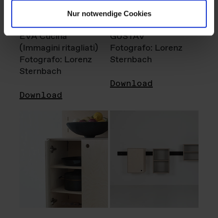
Nur notwendige Cookies
EVA Cucina
GUSTAV
(Immagini ritagliati)
Fotografo: Lorenz
Fotografo: Lorenz
Sternbach
Sternbach
Download
Download