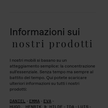
Informazioni sui
nostri prodotti
I nostri mobili si basano su un
atteggiamento semplice: la concentrazione
sull'essenziale. Senza tempo ma sempre al
battito del tempo. Qui potete scaricare
ulteriori informazioni su tutti i nostri
prodotti:
DANIEL
-
EMMA
-
EVA
-
HUGO, HENRIK & HILDE
-
IDA
-
LUIS
-