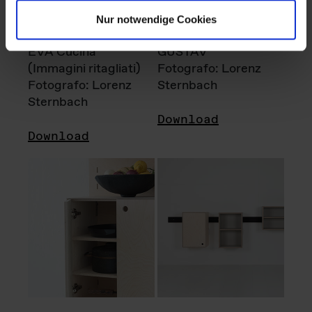
Nur notwendige Cookies
EVA Cucina
GUSTAV
(Immagini ritagliati)
Fotografo: Lorenz
Fotografo: Lorenz
Sternbach
Sternbach
Download
Download