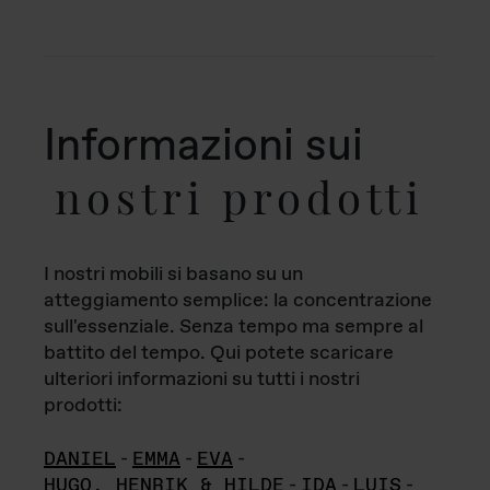
Informazioni sui
nostri prodotti
I nostri mobili si basano su un
atteggiamento semplice: la concentrazione
sull'essenziale. Senza tempo ma sempre al
battito del tempo. Qui potete scaricare
ulteriori informazioni su tutti i nostri
prodotti:
DANIEL
-
EMMA
-
EVA
-
HUGO, HENRIK & HILDE
-
IDA
-
LUIS
-