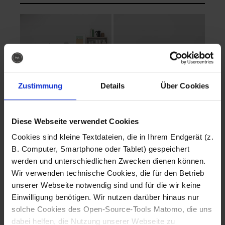
Zustimmung
Details
Über Cookies
Diese Webseite verwendet Cookies
EVA Cucina
EMMA + DANIEL
Cookies sind kleine Textdateien, die in Ihrem Endgerät (z.
Fotografo: Lorenz
Fotografo: Lorenz
B. Computer, Smartphone oder Tablet) gespeichert
Sternbach
Sternbach
werden und unterschiedlichen Zwecken dienen können.
Wir verwenden technische Cookies, die für den Betrieb
Download
Download
unserer Webseite notwendig sind und für die wir keine
Einwilligung benötigen. Wir nutzen darüber hinaus nur
solche Cookies des Open-Source-Tools Matomo, die uns
dabei helfen, die Nutzung unserer Webseite zu