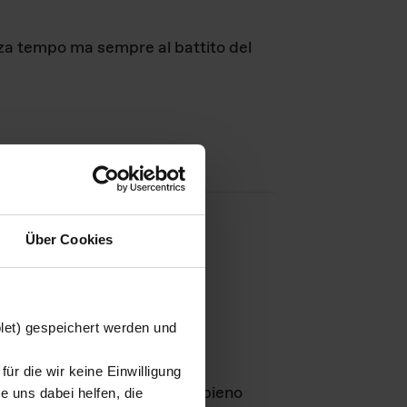
nza tempo ma sempre al battito del
Über Cookies
agini
blet) gespeichert werden und
ür die wir keine Einwilligung
Leben
GmbH e rimangono in pieno
 uns dabei helfen, die