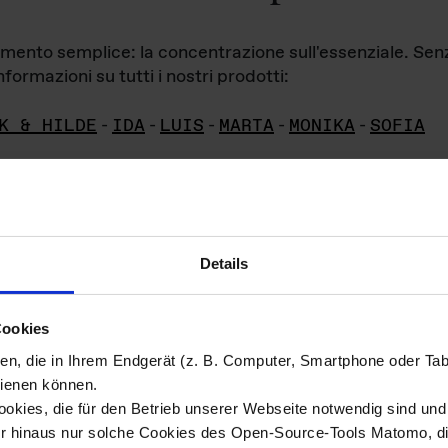
iamento semplice: la concentrazione sull'essenziale. Se
formazioni su tutti i nostri prodotti:
K & HILDE
-
IDA
-
LUIS
-
MARTA
-
MONIKA
-
SOFIA
Details
hivio di imm
Cookies
ien, die in Ihrem Endgerät (z. B. Computer, Smartphone oder Ta
ini!
ienen können.
kies, die für den Betrieb unserer Webseite notwendig sind und f
Das ganze 
re del materiale fotografico sono detenuti da
er hinaus nur solche Cookies des Open-Source-Tools Matomo, die