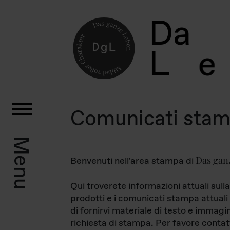
D
a
L
e
Comunicati sta
Menu
Das gan
Benvenuti nell'area stampa di
Qui troverete informazioni attuali sulla
prodotti e i comunicati stampa attuali 
di fornirvi materiale di testo e immagi
richiesta di stampa. Per favore contat