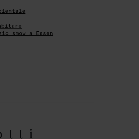
bientale
abitare
zio smow a Essen
otti