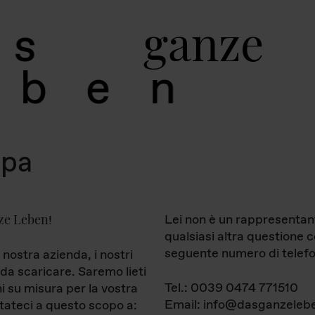
g
a
n
z
e
s
b
e
n
mpa
ze Leben
Lei non è un rappresentan
!
qualsiasi altra questione 
seguente numero di telefo
 nostra azienda, i nostri
da scaricare. Saremo lieti
Tel.: 0039 0474 771510
ni su misura per la vostra
Email: info@dasganzelebe
tateci a questo scopo a: