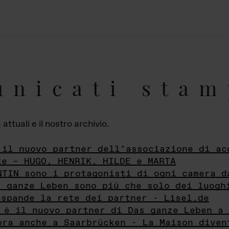
unicati stam
ttuali e il nostro archivio.
 il nuovo partner dell’associazione di ac
te – HUGO, HENRIK, HILDE e MARTA
NTIN sono i protagonisti di ogni camera d
s ganze Leben sono più che solo dei luogh
espande la rete dei partner - Lisel.de
 è il nuovo partner di Das ganze Leben a 
ora anche a Saarbrücken - La Maison diven