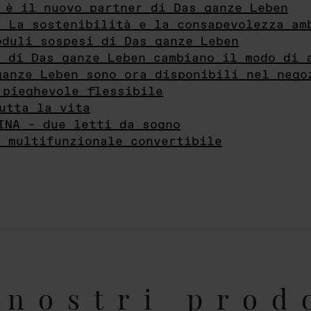
 è il nuovo partner di Das ganze Leben
- La sostenibilità e la consapevolezza am
oduli sospesi di Das ganze Leben
i di Das ganze Leben cambiano il modo di 
ganze Leben sono ora disponibili nel nego
 pieghevole flessibile
utta la vita
INA – due letti da sogno
e multifunzionale convertibile
nostri prod