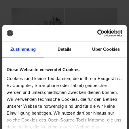
Zustimmung
Details
Über Cookies
Diese Webseite verwendet Cookies
EVA Cucina
EMMA + DANIEL
Cookies sind kleine Textdateien, die in Ihrem Endgerät (z.
Fotografo: Lorenz
Fotografo: Lorenz
B. Computer, Smartphone oder Tablet) gespeichert
Sternbach
Sternbach
werden und unterschiedlichen Zwecken dienen können.
Wir verwenden technische Cookies, die für den Betrieb
Download
Download
unserer Webseite notwendig sind und für die wir keine
Einwilligung benötigen. Wir nutzen darüber hinaus nur
solche Cookies des Open-Source-Tools Matomo, die uns
dabei helfen, die Nutzung unserer Webseite zu