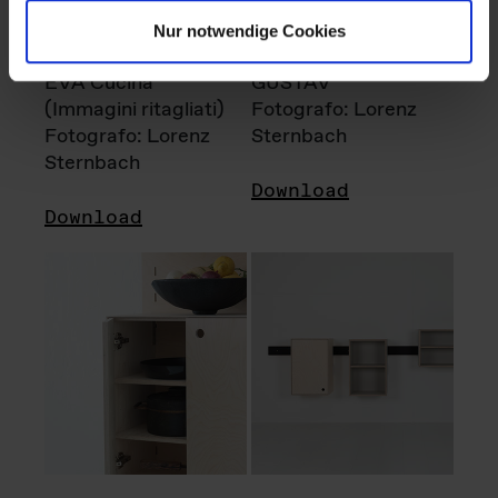
Nur notwendige Cookies
EVA Cucina
GUSTAV
(Immagini ritagliati)
Fotografo: Lorenz
Fotografo: Lorenz
Sternbach
Sternbach
Download
Download