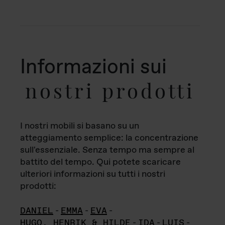
Informazioni sui
nostri prodotti
I nostri mobili si basano su un
atteggiamento semplice: la concentrazione
sull'essenziale. Senza tempo ma sempre al
battito del tempo. Qui potete scaricare
ulteriori informazioni su tutti i nostri
prodotti:
DANIEL
-
EMMA
-
EVA
-
HUGO, HENRIK & HILDE
-
IDA
-
LUIS
-