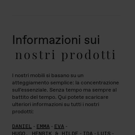
Informazioni sui
nostri prodotti
I nostri mobili si basano su un
atteggiamento semplice: la concentrazione
sull'essenziale. Senza tempo ma sempre al
battito del tempo. Qui potete scaricare
ulteriori informazioni su tutti i nostri
prodotti:
DANIEL
-
EMMA
-
EVA
-
HUGO, HENRIK & HILDE
-
IDA
-
LUIS
-