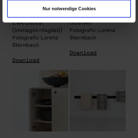
Nur notwendige Cookies
EVA Cucina
GUSTAV
(Immagini ritagliati)
Fotografo: Lorenz
Fotografo: Lorenz
Sternbach
Sternbach
Download
Download