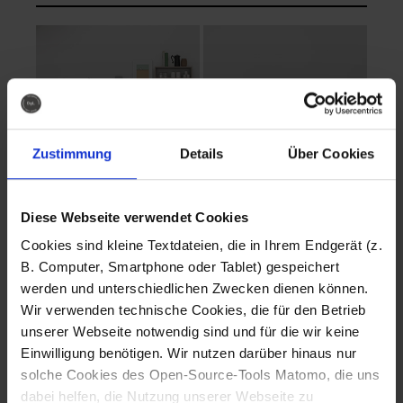
Zustimmung
Details
Über Cookies
Diese Webseite verwendet Cookies
EVA Cucina
EMMA + DANIEL
Cookies sind kleine Textdateien, die in Ihrem Endgerät (z.
Fotografo: Lorenz
Fotografo: Lorenz
B. Computer, Smartphone oder Tablet) gespeichert
Sternbach
Sternbach
werden und unterschiedlichen Zwecken dienen können.
Wir verwenden technische Cookies, die für den Betrieb
Download
Download
unserer Webseite notwendig sind und für die wir keine
Einwilligung benötigen. Wir nutzen darüber hinaus nur
solche Cookies des Open-Source-Tools Matomo, die uns
dabei helfen, die Nutzung unserer Webseite zu