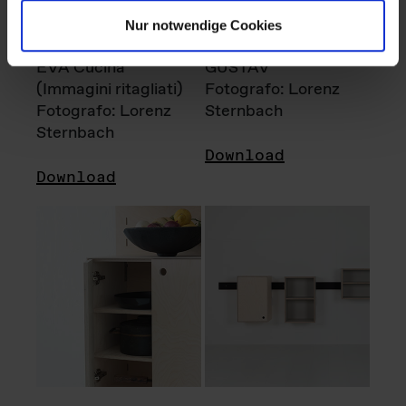
Nur notwendige Cookies
EVA Cucina
GUSTAV
(Immagini ritagliati)
Fotografo: Lorenz
Fotografo: Lorenz
Sternbach
Sternbach
Download
Download