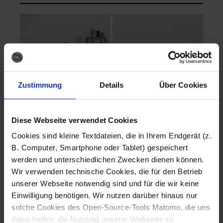
Zustimmung
Details
Über Cookies
Diese Webseite verwendet Cookies
EVA Cucina
EMMA + DANIEL
Cookies sind kleine Textdateien, die in Ihrem Endgerät (z.
Fotografo: Lorenz
Fotografo: Lorenz
B. Computer, Smartphone oder Tablet) gespeichert
Sternbach
Sternbach
werden und unterschiedlichen Zwecken dienen können.
Wir verwenden technische Cookies, die für den Betrieb
Download
Download
unserer Webseite notwendig sind und für die wir keine
Einwilligung benötigen. Wir nutzen darüber hinaus nur
solche Cookies des Open-Source-Tools Matomo, die uns
dabei helfen, die Nutzung unserer Webseite zu