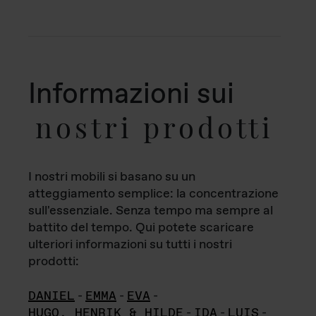
Informazioni sui
nostri prodotti
I nostri mobili si basano su un
atteggiamento semplice: la concentrazione
sull'essenziale. Senza tempo ma sempre al
battito del tempo. Qui potete scaricare
ulteriori informazioni su tutti i nostri
prodotti:
DANIEL
-
EMMA
-
EVA
-
HUGO, HENRIK & HILDE
-
IDA
-
LUIS
-