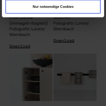
Nur notwendige Cookies
EVA Cucina
GUSTAV
(Immagini ritagliati)
Fotografo: Lorenz
Fotografo: Lorenz
Sternbach
Sternbach
Download
Download