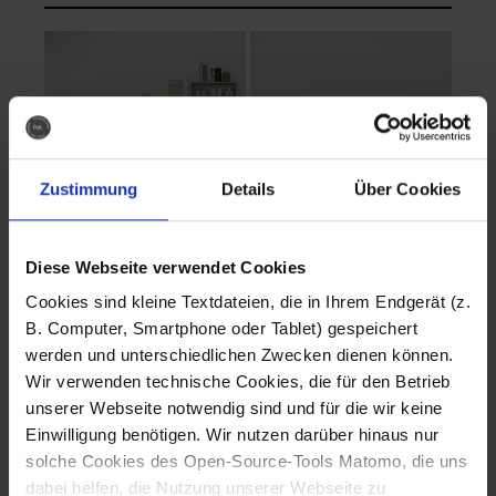
Zustimmung
Details
Über Cookies
Diese Webseite verwendet Cookies
EVA Cucina
EMMA + DANIEL
Cookies sind kleine Textdateien, die in Ihrem Endgerät (z.
Fotografo: Lorenz
Fotografo: Lorenz
B. Computer, Smartphone oder Tablet) gespeichert
Sternbach
Sternbach
werden und unterschiedlichen Zwecken dienen können.
Wir verwenden technische Cookies, die für den Betrieb
Download
Download
unserer Webseite notwendig sind und für die wir keine
Einwilligung benötigen. Wir nutzen darüber hinaus nur
solche Cookies des Open-Source-Tools Matomo, die uns
dabei helfen, die Nutzung unserer Webseite zu