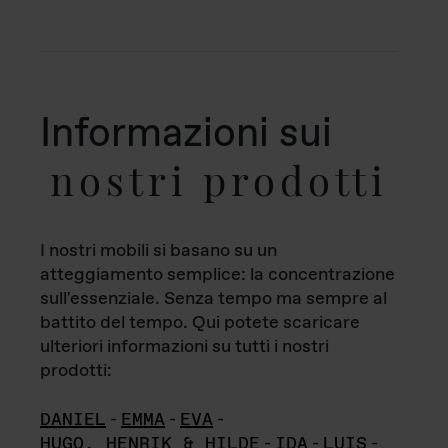
Informazioni sui
nostri prodotti
I nostri mobili si basano su un
atteggiamento semplice: la concentrazione
sull'essenziale. Senza tempo ma sempre al
battito del tempo. Qui potete scaricare
ulteriori informazioni su tutti i nostri
prodotti:
DANIEL
-
EMMA
-
EVA
-
HUGO, HENRIK & HILDE
-
IDA
-
LUIS
-