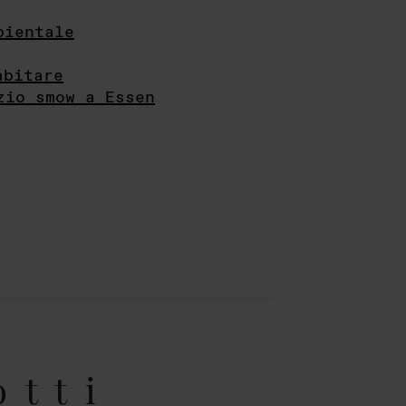
bientale
abitare
zio smow a Essen
otti