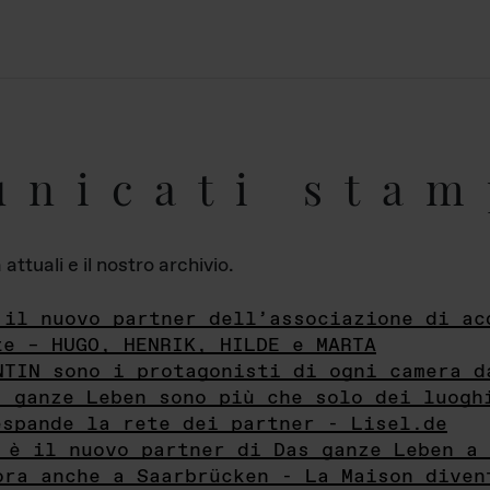
unicati stam
ttuali e il nostro archivio.
 il nuovo partner dell’associazione di ac
te – HUGO, HENRIK, HILDE e MARTA
NTIN sono i protagonisti di ogni camera d
s ganze Leben sono più che solo dei luogh
espande la rete dei partner - Lisel.de
 è il nuovo partner di Das ganze Leben a 
ora anche a Saarbrücken - La Maison diven