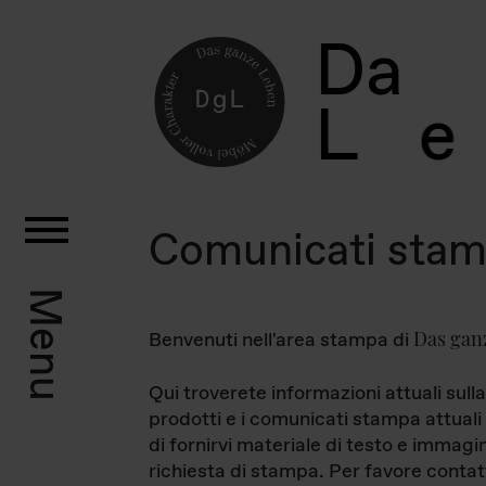
D
a
L
e
Comunicati sta
Menu
Das gan
Benvenuti nell'area stampa di
Qui troverete informazioni attuali sulla
prodotti e i comunicati stampa attuali 
di fornirvi materiale di testo e immagi
richiesta di stampa. Per favore contat