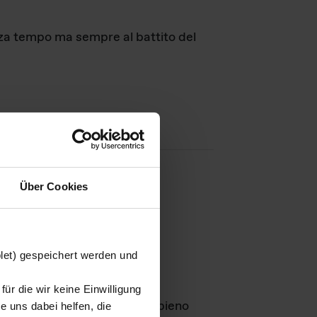
nza tempo ma sempre al battito del
Über Cookies
agini
blet) gespeichert werden und
ür die wir keine Einwilligung
Leben
GmbH e rimangono in pieno
 uns dabei helfen, die