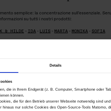
iamento semplice: la concentrazione sull'essenziale. Se
formazioni su tutti i nostri prodotti:
K & HILDE
-
IDA
-
LUIS
-
MARTA
-
MONIKA
-
SOFIA
Details
hivio di imm
Cookies
ien, die in Ihrem Endgerät (z. B. Computer, Smartphone oder Ta
ini!
ienen können.
kies, die für den Betrieb unserer Webseite notwendig sind und f
Das ganze 
re del materiale fotografico sono detenuti da
er hinaus nur solche Cookies des Open-Source-Tools Matomo, die