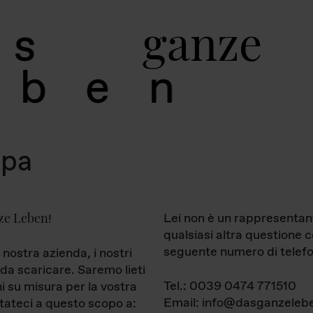
g
a
n
z
e
s
b
e
n
mpa
ze Leben
Lei non è un rappresentan
!
qualsiasi altra questione 
seguente numero di telefo
 nostra azienda, i nostri
da scaricare. Saremo lieti
Tel.: 0039 0474 771510
ni su misura per la vostra
Email: info@dasganzelebe
tateci a questo scopo a: