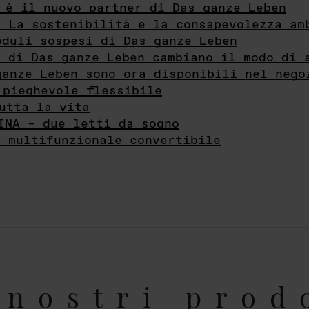
 è il nuovo partner di Das ganze Leben
- La sostenibilità e la consapevolezza am
oduli sospesi di Das ganze Leben
i di Das ganze Leben cambiano il modo di 
ganze Leben sono ora disponibili nel nego
 pieghevole flessibile
utta la vita
INA – due letti da sogno
e multifunzionale convertibile
nostri prod