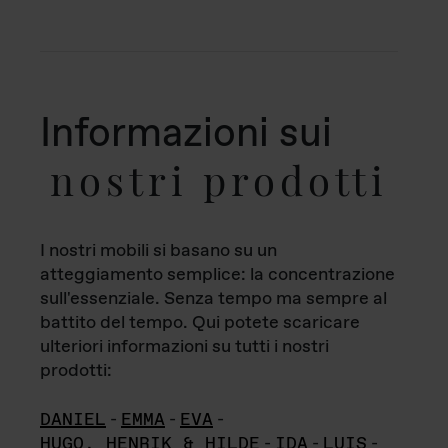
Informazioni sui
nostri prodotti
I nostri mobili si basano su un
atteggiamento semplice: la concentrazione
sull'essenziale. Senza tempo ma sempre al
battito del tempo. Qui potete scaricare
ulteriori informazioni su tutti i nostri
prodotti:
DANIEL
-
EMMA
-
EVA
-
HUGO, HENRIK & HILDE
-
IDA
-
LUIS
-