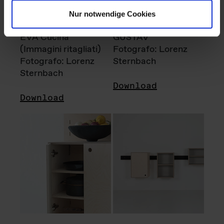
Nur notwendige Cookies
EVA Cucina
GUSTAV
(Immagini ritagliati)
Fotografo: Lorenz
Fotografo: Lorenz
Sternbach
Sternbach
Download
Download