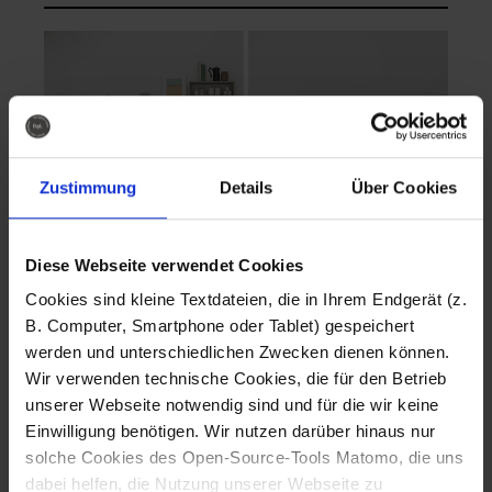
Zustimmung
Details
Über Cookies
Diese Webseite verwendet Cookies
EVA Cucina
EMMA + DANIEL
Cookies sind kleine Textdateien, die in Ihrem Endgerät (z.
Fotografo: Lorenz
Fotografo: Lorenz
B. Computer, Smartphone oder Tablet) gespeichert
Sternbach
Sternbach
werden und unterschiedlichen Zwecken dienen können.
Wir verwenden technische Cookies, die für den Betrieb
Download
Download
unserer Webseite notwendig sind und für die wir keine
Einwilligung benötigen. Wir nutzen darüber hinaus nur
solche Cookies des Open-Source-Tools Matomo, die uns
dabei helfen, die Nutzung unserer Webseite zu